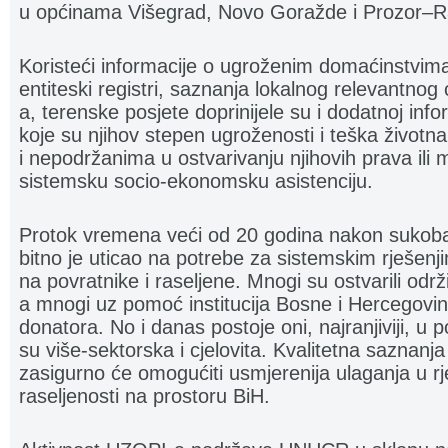
u općinama Višegrad, Novo Goražde i Prozor–
Koristeći informacije o ugroženim domaćinstvimaa č
entiteski registri, saznanja lokalnog relevantnog
a, terenske posjete doprinijele su i dodatnoj inf
koje su njihov stepen ugroženosti i teška životna s
i nepodržanima u ostvarivanju njihovih prava il
sistemsku socio-ekonomsku asistenciju.
Protok vremena veći od 20 godina nakon sukoba
bitno je uticao na potrebe za sistemskim rješenji
na povratnike i raseljene. Mnogi su ostvarili održ
a mnogi uz pomoć institucija Bosne i Hercegovi
donatora. No i danas postoje oni, najranjiviji, u 
su više-sektorska i cjelovita. Kvalitetna saznan
zasigurno će omogućiti usmjerenija ulaganja u r
raseljenosti na prostoru BiH.