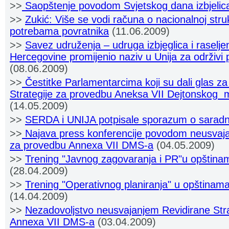
>>
Saopštenje povodom Svjetskog dana izbjeli
>>
Zukić: Više se vodi računa o nacionalnoj stru
potrebama povratnika
(11.06.2009)
>>
Savez udruženja – udruga izbjeglica i raselj
Hercegovine promijenio naziv u Unija za održivi
(08.06.2009)
>>
Čestitke Parlamentarcima koji su dali glas za
Strategije za provedbu Aneksa VII Dejtonskog
.
(14.05.2009)
>>
SERDA i UNIJA potpisale sporazum o saradn
>>
Najava press konferencije povodom neusvajan
za provedbu Annexa VII DMS-a
(04.05.2009)
>>
Trening "Javnog zagovaranja i PR"u opština
(28.04.2009)
>>
Trening "Operativnog planiranja" u opštinam
(14.04.2009)
>>
Nezadovoljstvo neusvajanjem Revidirane Str
Annexa VII DMS-a
(03.04.2009)