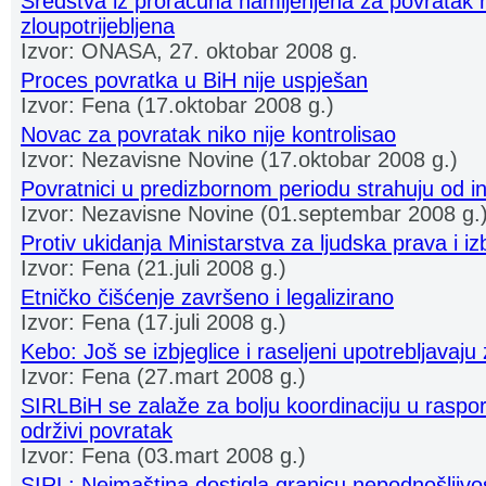
Sredstva iz proračuna namijenjena za povratak 
zloupotrijebljena
Izvor: ONASA, 27. oktobar 2008 g.
Proces povratka u BiH nije uspješan
Izvor: Fena (17.oktobar 2008 g.)
Novac za povratak niko nije kontrolisao
Izvor: Nezavisne Novine (17.oktobar 2008 g.)
Povratnici u predizbornom periodu strahuju od i
Izvor: Nezavisne Novine (01.septembar 2008 g.
Protiv ukidanja Ministarstva za ljudska prava i iz
Izvor: Fena (21.juli 2008 g.)
Etničko čišćenje završeno i legalizirano
Izvor: Fena (17.juli 2008 g.)
Kebo: Još se izbjeglice i raseljeni upotrebljavaju z
Izvor: Fena (27.mart 2008 g.)
SIRLBiH se zalaže za bolju koordinaciju u raspo
održivi povratak
Izvor: Fena (03.mart 2008 g.)
SIRL: Neimaština dostigla granicu nepodnošljivos