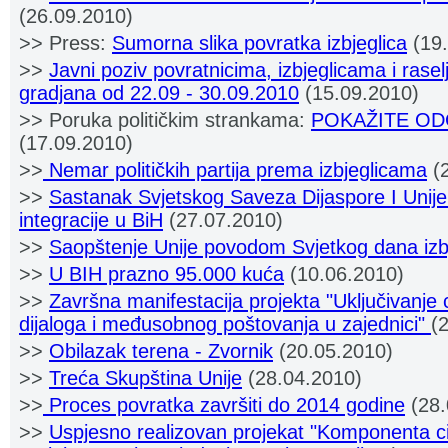
(26.09.2010)
>> Press:
Sumorna slika povratka izbjeglica
(19.
>>
Javni poziv povratnicima, izbjeglicama i rasel
gradjana od 22.09 - 30.09.2010
(15.09.2010)
>> Poruka političkim strankama:
POKAŽITE O
(17.09.2010)
>>
Nemar političkih partija prema izbjeglicama
(2
>>
Sastanak Svjetskog Saveza Dijaspore I Unije 
integracije u BiH
(27.07.2010)
>>
Saopštenje Unije povodom Svjetkog dana izb
>>
U BIH prazno 95.000 kuća
(10.06.2010)
>>
Završna manifestacija projekta "Uključivanje c
dijaloga i međusobnog poštovanja u zajednici"
(
>>
Obilazak terena - Zvornik
(20.05.2010)
>>
Treća Skupština Unije
(28.04.2010)
>>
Proces povratka završiti do 2014 godine
(28.
>>
Uspjesno realizovan projekat "Komponenta ci