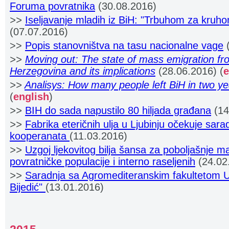
Foruma povratnika
(30.08.2016)
>>
Iseljavanje mladih iz BiH: "Trbuhom za kruh
(07.07.2016)
>>
Popis stanovništva na tasu nacionalne vage
(
>>
Moving out: The state of mass emigration f
Herzegovina and its implications
(28.06.2016
)
(
e
>>
Analisys: How many people left BiH in two y
(
english
)
>>
BIH do sada napustilo 80 hiljada građana
(14
>>
Fabrika eteričnih ulja u Ljubinju očekuje sar
kooperanata
(11.03.2016)
>>
Uzgoj ljekovitog bilja šansa za poboljašnje ma
povratničke populacije i interno raseljenih
(24.02
>>
Saradnja sa Agromediteranskim fakultetom U
Bijedić"
(13.01.2016)