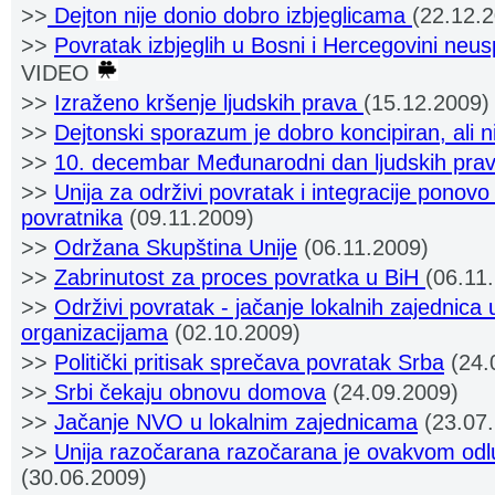
>>
Dejton nije donio dobro izbjeglicama
(22.12.
>>
Povratak izbjeglih u Bosni i Hercegovini neu
VIDEO
>>
Izraženo kršenje ljudskih prava
(15.12.2009)
>>
Dejtonski sporazum je dobro koncipiran, ali n
>>
10. decembar Međunarodni dan ljudskih pra
>>
Unija za održivi povratak i integracije ponov
povratnika
(09.11.2009)
>>
Održana Skupština Unije
(06.11.2009)
>>
Zabrinutost za proces povratka u BiH
(06.11
>>
Održivi povratak - jačanje lokalnih zajednica 
organizacijama
(02.10.2009)
>>
Politički pritisak sprečava povratak Srba
(24.
>>
Srbi čekaju obnovu domova
(24.09.2009)
>>
Jačanje NVO u lokalnim zajednicama
(23.07.
>>
Unija razočarana razočarana je ovakvom o
(30.06.2009)