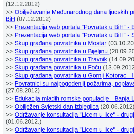
(12.12.2012)
>>
Obilježavanje Međunarodnog dana ljudskih p
BiH
(07.12.2012)
>>
Prezentacija web portala "Povratak u BiH" - 
>>
Prezentacija web portala "Povratak u BiH" - 
>>
Skup građana povratnika u Mostar
(03.10.20
>>
Skup građana povratnika u Bijeljinu
(20.09.2
>>
Skup građana povratnika u Travnik
(14.09.20
>>
Skup građana povratnika u Foču
(13.09.2012
>>
Skup građana povratnika u Gornji Kotorac - I
>>
Povratnici su najpogođeniji požarima, popla
(27.08.2012)
>>
Edukacija mladih romske populacije - Banja 
>>
Obilježen Svjetski dan izbjeglica
(20.06.2012
>>
Održavanje konsultacija "Licem u lice" - drug
(01.06.2012.)
>>
Održavanje konsultacija "Licem u lice" - drug