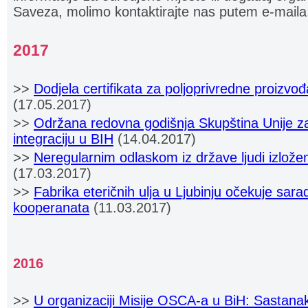
Saveza, molimo kontaktirajte nas putem e-maila
2017
>>
Dodjela certifikata za poljoprivredne proizvo
(17.05.2017)
>>
Održana redovna godišnja Skupština Unije za 
integraciju u BIH
(14.04.2017)
>>
Neregularnim odlaskom iz države ljudi izložen
(17.03.2017)
>>
Fabrika eteričnih ulja u Ljubinju očekuje sar
kooperanata
(11.03.2017)
2016
>>
U organizaciji Misije OSCA-a u BiH: Sastan