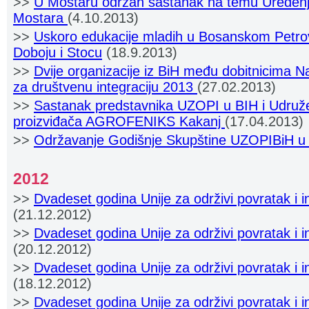
>>
U Mostaru održan sastanak na temu Uređenj
Mostara
(4.10.2013)
>>
Uskoro edukacije mladih u Bosanskom Petrov
Doboju i Stocu
(18.9.2013)
>>
Dvije organizacije iz BiH među dobitnicima
za društvenu integraciju 2013
(27.02.2013)
>>
Sastanak predstavnika UZOPI u BIH i Udružen
proizviđača AGROFENIKS Kakanj
(17.04.2013)
>>
Održavanje Godišnje Skupštine UZOPIBiH u
2012
>>
Dvadeset godina Unije za održivi povratak i in
(21.12.2012)
>>
Dvadeset godina Unije za održivi povratak i i
(20.12.2012)
>>
Dvadeset godina Unije za održivi povratak i i
(18.12.2012)
>>
Dvadeset godina Unije za održivi povratak i i