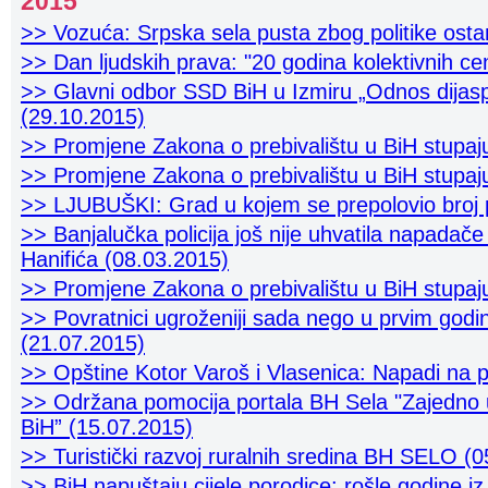
2015
>> Vozuća: Srpska sela pusta zbog politike ost
>> Dan ljudskih prava: "20 godina kolektivnih c
>> Glavni odbor SSD BiH u Izmiru „Odnos dijasp
(29.10.2015)
>> Promjene Zakona o prebivalištu u BiH stupaj
>> Promjene Zakona o prebivalištu u BiH stupaj
>> LJUBUŠKI: Grad u kojem se prepolovio broj 
>> Banjalučka policija još nije uhvatila napadač
Hanifića (08.03.2015)
>> Promjene Zakona o prebivalištu u BiH stupaj
>> Povratnici ugroženiji sada nego u prvim god
(21.07.2015)
>> Opštine Kotor Varoš i Vlasenica: Napadi na 
>> Održana pomocija portala BH Sela "Zajedno u
BiH” (15.07.2015)
>> Turistički razvoj ruralnih sredina BH SELO (
>> BiH napuštaju cijele porodice: rošle godine iz 