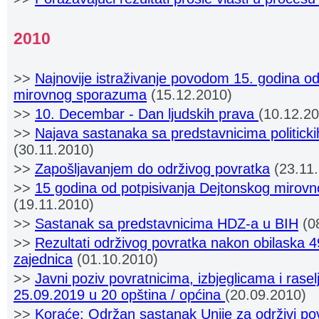
2010
>>
Najnovije istraživanje povodom 15. godina od
mirovnog sporazuma
(15.12.2010)
>>
10. Decembar - Dan ljudskih prava
(10.12.2
>>
Najava sastanaka sa predstavnicima politicki
(30.11.2010)
>>
Zapošljavanjem do održivog povratka
(23.11
>>
15 godina od potpisivanja Dejtonskog miro
(19.11.2010)
>>
Sastanak sa predstavnicima HDZ-a u BIH
(0
>>
Rezultati održivog povratka nakon obilaska 4
zajednica
(01.10.2010)
>>
Javni poziv povratnicima, izbjeglicama i rase
25.09.2019 u 20 opština / općina
(20.09.2010)
>>
Koraće: Održan sastanak Unije za održivi povr