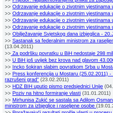
>>
Odrzavanje edukacije o zivotnim vjestinama 
>>
Odrzavanje edukacije o zivotnim vjestinama 
>>
Odrzavanje edukacije o zivotnim vjestinama 
>>
Odrzavanje edukacije o zivotnim vjestinama
>>
Obilježavanje Svjetskog dana izbjeglica - 20.
>>
Sastanak sa federalnim ministrom za raseljen
(13.04.2011)
>>
Za podršku povratku u BiH nedostaje 298 mi
>>
U BiH još uvijek bez krova nad glavom 43.0
>>
Incko šokiran slabim povratkom Srba u Mos
>>
Press konferencija u Mostaru (25.02.2011) 
razrušeni grad"
(23.02.2011)
>>
HDZ BIH uputio pismo predsjednici Unije
(04.
>>
Poziv na hitno formiranje vlasti
(31.01.2011)
>>
Mirhunisa Zukić se sastala sa Adilom Osma
ministrom za izbjeglice i raseljene osobe
(19.01.
>>
Poražavajući rezultati prošle vlasti u proces