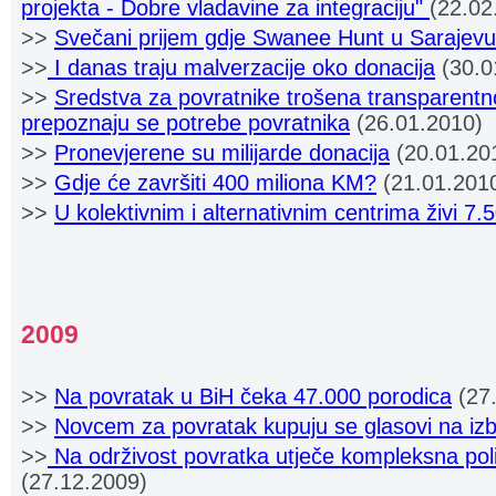
projekta - Dobre vladavine za integraciju"
(22.02
>>
Svečani prijem gdje Swanee Hunt u Sarajevu
>>
I danas traju malverzacije oko donacija
(30.0
>>
Sredstva za povratnike trošena transparentn
prepoznaju se potrebe povratnika
(26.01.2010)
>>
Pronevjerene su milijarde donacija
(20.01.20
>>
Gdje će završiti 400 miliona KM?
(21.01.201
>>
U kolektivnim i alternativnim centrima živi 7
2009
>>
Na povratak u BiH čeka 47.000 porodica
(27.
>>
Novcem za povratak kupuju se glasovi na iz
>>
Na održivost povratka utječe kompleksna polit
(27.12.2009)