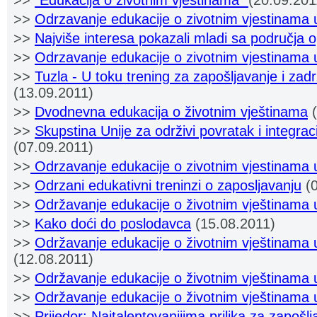
>>
"Edukacija o životnim vještinama"
(20.09.201
>>
Odrzavanje edukacije o zivotnim vjestinama
>>
Najviše interesa pokazali mladi sa područja 
>>
Odrzavanje edukacije o zivotnim vjestinama 
>>
Tuzla - U toku trening za zapošljavanje i zad
(13.09.2011)
>>
Dvodnevna edukacija o životnim vještinama
(
>>
Skupstina Unije za održivi povratak i integrac
(07.09.2011)
>>
Odrzavanje edukacije o zivotnim vjestinama
>>
Odrzani edukativni treninzi o zaposljavanju
(0
>>
Održavanje edukacije o životnim vještinama
>>
Kako doći do poslodavca
(15.08.2011)
>>
Održavanje edukacije o životnim vještinama 
(12.08.2011)
>>
Održavanje edukacije o životnim vještinama 
>>
Održavanje edukacije o životnim vještinama
>>
Prijedor: Najtalentovanijima prilika za zapošl