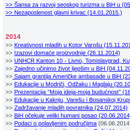
>> Šansa za razvoj seoskog turizma u BiH u (05
>> Nezaposlenost glavni krivac (14.01.2015.)
2014
>>
Kreativnost mladih u Kotor Varošu (15.11.20
>>
Izazovi domaće proizvodnje (26.11.2014)
>>
UNHCR Kanton 10 - Livno, Tomislavgrad, Ku
>>
Zajedno učinimo život ljepšim u BiH (04.11.2
>>
Sajam grantija Američke ambasade u BiH (2
>>
Edukacije u Modriči, Odžaku i Maglaju (20.1
>>
Prezentacija "Moja ideja-moja budućnost" (1
>>
Edukacije u Kaknju, Varešu i Bosanskoj Krup
>>
Zadržavanje mladih povratnika (24.07.2014)
>>
BiH očekuje veliki humani posao (20.06.2014
>>
Podaci o polavljenim područjima
(06.06.2014