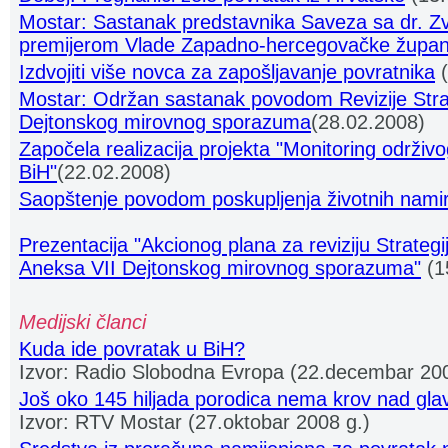
Mostar: Sastanak predstavnika Saveza sa dr. Z
premijerom Vlade Zapadno-hercegovačke župan
Izdvojiti više novca za zapošljavanje povratnika
(
Mostar: Održan sastanak povodom Revizije Stra
Dejtonskog mirovnog sporazuma
(28.02.2008)
Započela realizacija projekta "Monitoring održiv
BiH"
(22.02.2008)
Saopštenje povodom poskupljenja životnih namir
Prezentacija "Akcionog plana za reviziju Strateg
Aneksa VII Dejtonskog mirovnog sporazuma"
(1
Medijski članci
Kuda ide povratak u BiH?
Izvor: Radio Slobodna Evropa (22.decembar 200
Još oko 145 hiljada porodica nema krov nad gl
Izvor: RTV Mostar (27.oktobar 2008 g.)