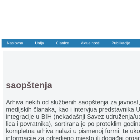
Naslovna
Unija
Članice
Aktuelnosti
Publikacije
.......................................................................
saopštenja
Arhiva nekih od službenih saopštenja za javnost, 
medijskih članaka, kao i intervjua predstavnika Un
integracije u BIH (nekadašnji Savez udruženja/ud
lica i povratnika), sortirana je po proteklim god
kompletna arhiva nalazi u pismenoj formi, te uko
informacije za odredjeno mjesto ili događaj orga