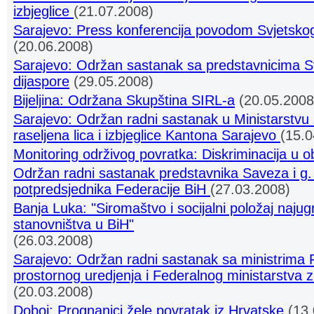
izbjeglice
(21.07.2008)
Sarajevo: Press konferencija povodom Svjetskog
(20.06.2008)
Sarajevo: Održan sastanak sa predstavnicima 
dijaspore
(29.05.2008)
Bijeljina: Održana Skupština SIRL-a
(20.05.2008
Sarajevo: Održan radni sastanak u Ministarstvu za
raseljena lica i izbjeglice Kantona Sarajevo
(15.0
Monitoring održivog povratka: Diskriminacija u 
Održan radni sastanak predstavnika Saveza i g
potpredsjednika Federacije BiH
(27.03.2008)
Banja Luka: "Siromaštvo i socijalni položaj najugr
stanovništva u BiH"
(26.03.2008)
Sarajevo: Održan radni sastanak sa ministrima 
prostornog uredjenja i Federalnog ministarstva za
(20.03.2008)
Doboj: Prognanici žele povratak iz Hrvatske
(13.