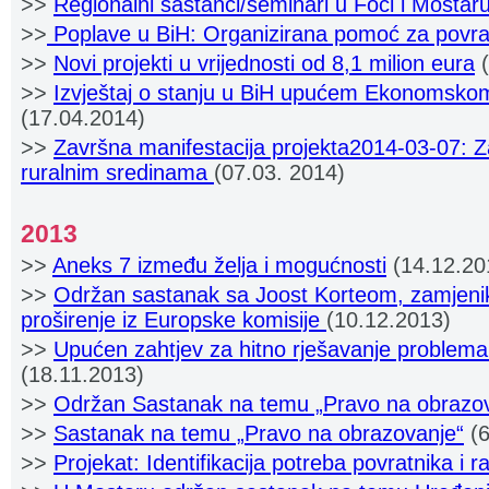
>>
Regionalni sastanci/seminari u Foči i Mostar
>>
Poplave u BiH: Organizirana pomoć za povra
>>
Novi projekti u vrijednosti od 8,1 milion eura
(
>>
Izvještaj o stanju u BiH upućem Ekonomskom
(17.04.2014)
>>
Završna manifestacija projekta
2014-03-07
: 
ruralnim sredinama
(07.03. 2014)
2013
>>
Aneks 7 između želja i mogućnosti
(14.12.20
>>
Održan sastanak sa Joost Korteom, zamjeni
proširenje iz Europske komisije
(10.12.2013)
>>
Upućen zahtjev za hitno rješavanje problem
(18.11.2013)
>>
Održan Sastanak na temu „Pravo na obrazo
>>
Sastanak na temu „Pravo na obrazovanje“
(6
>>
Projekat: Identifikacija potreba povratnika i ra