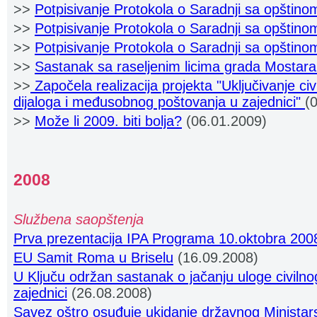
>>
Potpisivanje Protokola o Saradnji sa opšti
>>
Potpisivanje Protokola o Saradnji sa opštin
>>
Potpisivanje Protokola o Saradnji sa opštino
>>
Sastanak sa raseljenim licima grada Mostar
>>
Započela realizacija projekta "Uključivanje civ
dijaloga i međusobnog poštovanja u zajednici"
(
>>
Može li 2009. biti bolja?
(06.01.2009)
2008
Službena saopštenja
Prva prezentacija IPA Programa 10.oktobra 200
EU Samit Roma u Briselu
(16.09.2008)
U Ključu održan sastanak o jačanju uloge civilno
zajednici
(26.08.2008)
Savez oštro osuđuje ukidanje državnog Ministars