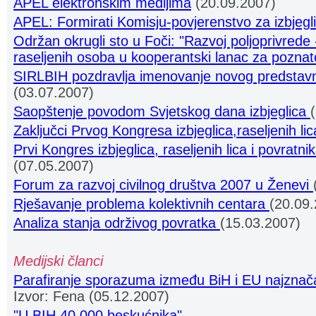
APEL elektronskim medijima
(20.09.2007)
APEL: Formirati Komisju-povjerenstvo za izbjegl
Održan okrugli sto u Foči: "Razvoj poljoprivrede 
raseljenih osoba u kooperantski lanac za poznat
SIRLBIH pozdravlja imenovanje novog predstav
(03.07.2007)
Saopštenje povodom Svjetskog dana izbjeglica
Zaključci Prvog Kongresa izbjeglica,raseljenih li
Prvi Kongres izbjeglica, raseljenih lica i povrat
(07.05.2007)
Forum za razvoj civilnog društva 2007 u Ženevi
Rješavanje problema kolektivnih centara
(20.09
Analiza stanja održivog povratka
(15.03.2007)
Medijski članci
Parafiranje sporazuma između BiH i EU najznača
Izvor: Fena (05.12.2007)
"U BIH 40.000 beskućnika"