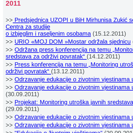
2011
>>
Predsjednica UZOPI u BiH Mirhunisa Zukić se 
Centra za studije
o izbjeglim i raseljenim osobama
(15.12.2011)
>>
URIO «MOJ DOM »Mostar održala sjednicu
>>
Održana press konferencija na temu „Monitor
sredstava za održivi povratak“
(14.12.2011)
>>
Press konferencija na temu „Monitoring utroš
održivi povratak“
(13.12.2011)
>>
Odrzavanje edukacije o zivotnim vjestinama 
>>
Odrzavanje edukacije o zivotnim vjestinama 
(30.09.2011)
>>
Projekat: Monitoring utroška javnih sredstava
(29.09.2011)
>>
Odrzavanje edukacije o zivotnim vjestinama
>>
Odrzavanje edukacije o zivotnim vjestinama 