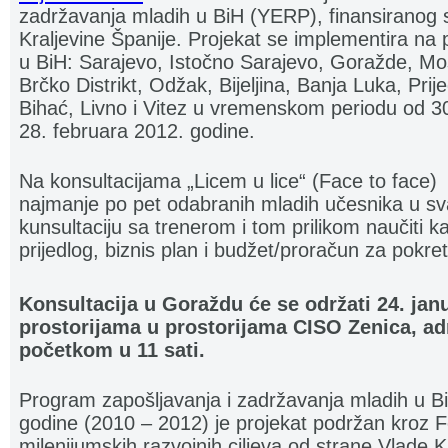
zadržavanja mladih u BiH (YERP), finansiranog 
Kraljevine Španije. Projekat se implementira na 
u BiH: Sarajevo, Istočno Sarajevo, Goražde, Most
Brčko Distrikt, Odžak, Bijeljina, Banja Luka, Prij
Bihać, Livno i Vitez u vremenskom periodu od 3
28. februara 2012. godine.
Na konsultacijama „Licem u lice“ (Face to face) 
najmanje po pet odabranih mladih učesnika u sva
kunsultaciju sa trenerom i tom prilikom naučiti k
prijedlog, biznis plan i budžet/proračun za pokret
Konsultacija u Goraždu će se održati 24. jan
prostorijama u prostorijama CISO Zenica, adr
početkom u 11 sati.
Program zapošljavanja i zadržavanja mladih u Bi
godine (2010 – 2012) je projekat podržan kroz F
milenijumskih razvojnih ciljeva od strane Vlade 