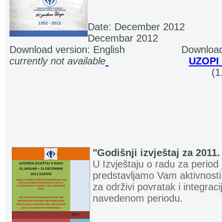
Date: December 2012
............
Decembar 2012
Download version: English
...................
Download
currently not available
.
.
.........................
UZOPI 
.................................................................. .
(1
"Godišnji izvještaj za 2011
U Izvještaju o radu za perio
predstavljamo Vam aktivnosti k
za održivi povratak i integraci
navedenom periodu.