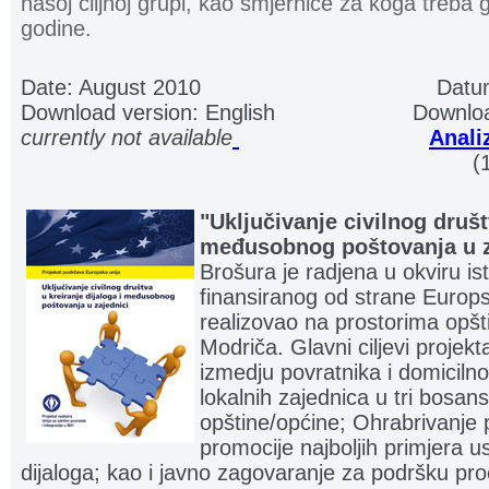
našoj ciljnoj grupi, kao smjernice za koga treba 
godine.
Date: August 2010
...................................
Datu
Download version: English
.....................
Downloa
currently not available
.
.
...........................
Anali
.....................................................................
(
"Uključivanje civilnog društ
međusobnog poštovanja u z
Brošura je radjena u okviru i
finansiranog od strane Europsk
realizovao na prostorima opšt
Modriča. Glavni ciljevi projekta
izmedju povratnika i domiciln
lokalnih zajednica u tri bosa
opštine/općine; Ohrabrivanje
promocije najboljih primjera u
dijaloga; kao i javno zagovaranje za podršku p