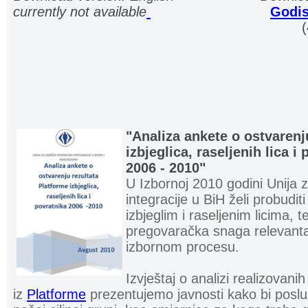
currently not available
.
.
...........................
Godis
................................................................... ..
"Analiza ankete o ostvarenj
izbjeglica, raseljenih lica i
2006 - 2010
"
U Izbornoj 2010 godini Unija z
integracije u BiH želi probudi
izbjeglim i raseljenim licima, te
pregovaračka snaga relevantan
izbornom procesu.
Izvještaj o analizi realizovani
iz
Platforme
prezentujemo javnosti kako bi poslu