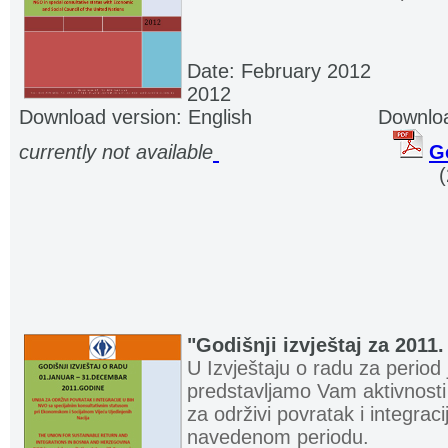
Date: February 2012
............
2012
Download version: English
.....................
Downloa
currently not available
.
.
...........................
Go
.................................................................. . .
"Godišnji izvještaj za 2011
U Izvještaju o radu za perio
predstavljamo Vam aktivnosti k
za održivi povratak i integraci
navedenom periodu.