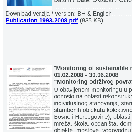
Datum / Date: Oktobar / Oct
.....................................
Download verzija / version: BH & English
...........
Publication 1993-2008.pdf
(835 KB)
"
Monitoring of sustainable 
01.02.2008 - 30.06.2008
“Monitoring održivog povra
U obavljenom monitoringu u p
odnosio na oblasti rekonstrukci
individualnog stanovanja, stan
stambenih objekata kolektivn
Bosne i Hercegovine), oblasti 
mreža, škola, obdaništa, domo
objekte, mostove, vodovodnu