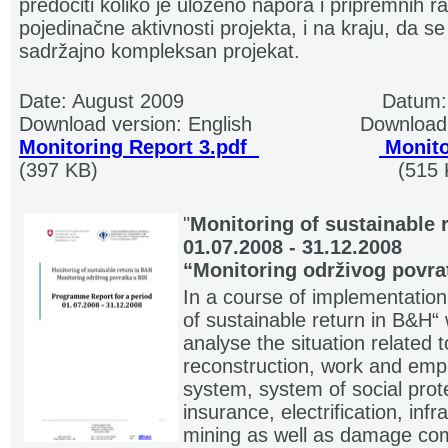
predočiti koliko je uloženo napora i pripremnih ra
pojedinačne aktivnosti projekta, i na kraju, da se 
sadržajno kompleksan projekat.
Date: August 2009
...............................
Datum:
Download version: English
..................
Download 
Monitoring Report 3.pdf
.
.. ............... .
.
Monito
(397 KB)
.................................................
(515 
"
Monitoring of sustainable 
01.07.2008 - 31.12.2008
“Monitoring održivog povra
In a course of implementation
of sustainable return in B&H“
analyse the situation related 
reconstruction, work and emp
system, system of social prot
insurance, electrification, inf
mining as well as damage comp