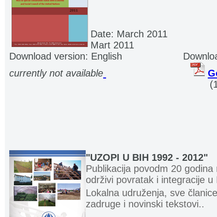
Date: March 2011
................
Mart 2011
Download version: English
.....................
Downloa
currently not available
.
.
...........................
Go
.................................................................. ..
(
"UZOPI U BIH 1992 - 2012
"
Publikacija povodm 20 godina r
održivi povratak i integracije u
Lokalna udruženja, sve članice
zadruge i novinski tekstovi..