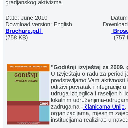
gradjanskog aktivizma
.
Date: June 2010
....................................
Datum:
Download version: English
..................
Download 
Brochure.pdf
.
. .................................... .
.
Brosu
(758 KB)
.................................................
(757 
"Godišnji izvještaj za 2009.
U Izvještaju o radu za period
predstavljamo Vam aktivnosti ko
održivi povratak i integracije 
udruga izbjeglica i raseljenih l
lokalnim udruženjima-udrugam
zadrugama -
članicama Unije
,
organizacijama, mjesnim zajed
institucijama realizirao u nav