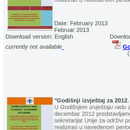
Date: February 2013
............
Februar 2013
Download version: English
.....................
Downloa
currently not available
.
.
..........................
.
Go
.................................................................. . .
"Godišnji izvještaj za 2012
U
Godišnjem izvještaju radu
z
decembar 2012 predstavljamo
sekretarijat Unije za održivi p
realizirao u navedenom perio