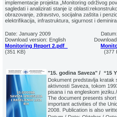
implementacje projekta „Monitoring održivog po
sagledati i analizirati stanje iz oblasti:rekonstrukc
obrazovanje, zdravstvo, socijalna zaštita i penzi
elektrifikacija, infrastruktura, sigurnost i demini
Date: January 2009
...............................
Datum:
Download version: English
..................
Download 
Monitoring Report 2.pdf
.
.. ..........,,.....
Monito
(351 KB)
.................................................
(377 
"15. godina Saveza" / “15 Y
Dokument predstavlja kratak s
aktivnosti Saveza, tokom 1993
pisana i na engleskom jeziku.
The document presents shor
important activities of the Un
2008. Publication is also writ