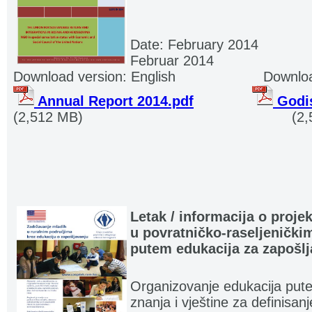
Date: February 2014
............
Februar 2014
Download version: English
.....................
Downloa
Annual Report 2014.pdf
.............
Godis
(2,512 MB)
.............................................. . .
(2
Letak / informacija o proje
u povratničko-raseljenički
putem edukacija za zapošlj
Organizovanje edukacija pute
znanja i vještine za definisanj