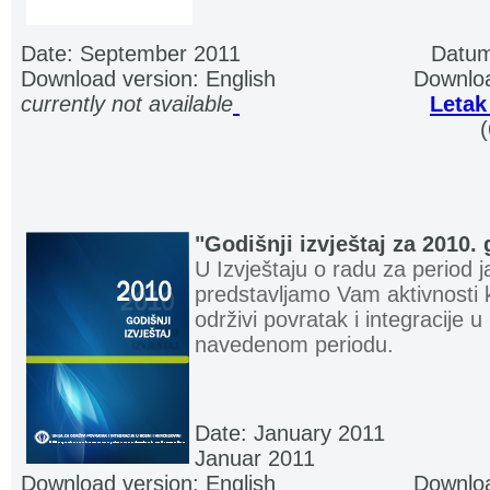
Date: September 2011
.............................
Datum
Download version: English
.....................
Downloa
currently not available
.
.
...........................
Letak
................................................................... ..
"Godišnji izvještaj za 2010.
U Izvještaju o radu za period
predstavljamo Vam aktivnosti ko
održivi povratak i integracije u
navedenom periodu.
Date: January 2011
...............
Januar 2011
Download version: English
.....................
Downloa