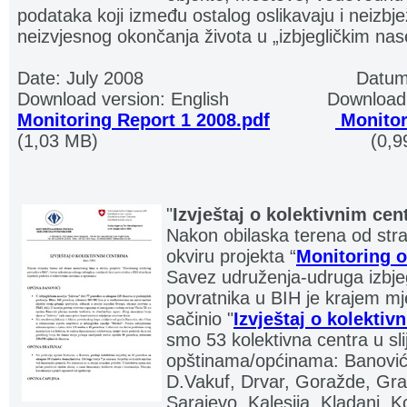
podataka koji između ostalog oslikavaju i neizbje
neizvjesnog okončanja života u „izbjegličkim nase
Date: July 2008
......................................
Datum
Download version: English
..................
Download 
Monitoring Report 1 2008.pdf
... .......
.
Monitor
(1,03 MB)
.................................................
(0,9
"
Izvještaj o kolektivnim cen
Nakon obilaska terena od str
okviru projekta “
Monitoring o
Savez udruženja-udruga izbjegli
povratnika u BIH je krajem m
sačinio "
Izvještaj o kolektiv
smo 53 kolektivna centra u sl
opštinama/općinama: Banovići
D.Vakuf, Drvar, Goražde, Gra
Sarajevo, Kalesija, Kladanj, K