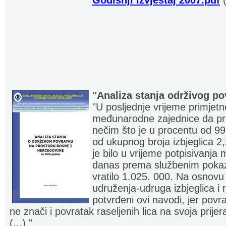
Godisnji izvjestaj 2007.pdf
(
"Analiza stanja održivog po
"U posljednje vrijeme primjetn
međunarodne zajednice da pr
nečim što je u procentu od 9
od ukupnog broja izbjeglica 2,
je bilo u vrijeme potpisivanj
danas prema službenim poka
vratilo 1.025. 000. Na osnov
udruženja-udruga izbjeglica i r
potvrđeni ovi navodi, jer povr
ne znači i povratak raseljenih lica na svoja prije
(...) "