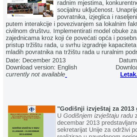
radnim mjestima, konkurentnos
socijalnu uključenost. Unaprije
povratnika, izjeglica i raseljen
putem interakcije i povezivanjem sa lokalnim fakto
civilnom društvu. Implementirati model obuke za
zajednicama kroz koji će povećati opća i posebna
pristup tržištu rada, u svrhu izgradnje kapacitet
mladih povratnika na tržištu rada u ruralnim pod
Date: December 2013
.............................
Datum
Download version: English
.....................
Downloa
currently not available
.
.
...........................
Letak
................................................................... .
"Godišnji izvještaj za 2013
U
Godišnjem izvještaju radu
z
decembar 2013 predstavljamo
sekretarijat Unije za održivi p
realizirao u navedenom perio