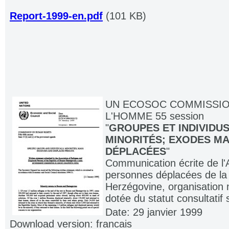
Report-1999-en.pdf
(101 KB)
UN ECOSOC COMMISSIO
L'HOMME 55 session
"
GROUPES ET INDIVIDUS
MINORITÉS; EXODES M
DÉPLACÉES
"
Communication écrite de l'A
personnes déplacées de la
Herzégovine, organisation
dotée du statut consultatif 
Date: 29 janvier 1999
Download version: francais