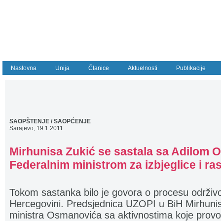
Naslovna
Unija
Članice
Aktuelnosti
Publikacije
SAOPŠTENJE / SAOPĆENJE
Sarajevo, 19.1.2011.
Mirhunisa Zukić se sastala sa Adilom
Federalnim ministrom za izbjeglice i ra
Tokom sastanka bilo je govora o procesu održivo
Hercegovini. Predsjednica UZOPI u BiH Mirhunis
ministra Osmanovića sa aktivnostima koje provod