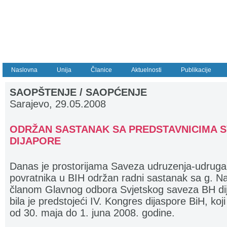
Naslovna
Unija
Članice
Aktuelnosti
Publikacije
SAOPŠTENJE / SAOPĆENJE
Sarajevo, 29.05.2008
ODRŽAN SASTANAK SA PREDSTAVNICIMA 
DIJAPORE
Danas je prostorijama Saveza udruzenja-udruga izb
povratnika u BIH održan radni sastanak sa g. N
članom Glavnog odbora Svjetskog saveza BH di
bila je predstojeći IV. Kongres dijaspore BiH, koj
od 30. maja do 1. juna 2008. godine.