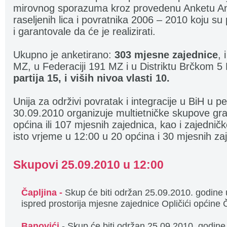
mirovnog sporazuma kroz provedenu Anketu Anal
raseljenih lica i povratnika 2006 – 2010 koju su p
i garantovale da će je realizirati.
Ukupno je anketirano:
303 mjesne zajednice
, 
MZ, u Federaciji 191 MZ i u Distriktu Brčkom 
partija 15, i viših nivoa vlasti 10.
Unija za održivi povratak i integracije u BiH u p
30.09.2010 organizuje multietničke skupove gr
općina ili 107 mjesnih zajednica, kao i zajedni
isto vrjeme u 12:00 u 20 općina i 30 mjesnih za
Skupovi 25.09.2010 u 12:00
Čapljina -
Skup će biti održan 25.09.2010. godine 
ispred prostorija mjesne zajednice Opličići općine Č
Banovići
- Skup će biti održan 25.09.2010. godin