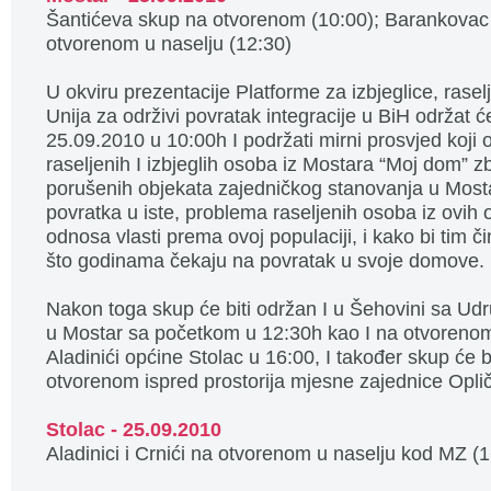
Šantićeva skup na otvorenom (10:00); Barankovac
otvorenom u naselju (12:30)
U okviru prezentacije Platforme za izbjeglice, raselj
Unija za održivi povratak integracije u BiH održat ć
25.09.2010 u 10:00h I podržati mirni prosvjed koji
raseljenih I izbjeglih osoba iz Mostara “Moj dom” 
porušenih objekata zajedničkog stanovanja u Mos
povratka u iste, problema raseljenih osoba iz ovih 
odnosa vlasti prema ovoj populaciji, i kako bi tim č
što godinama čekaju na povratak u svoje domove.
Nakon toga skup će biti održan I u Šehovini sa Ud
u Mostar sa početkom u 12:30h kao I na otvorenom
Aladinići općine Stolac u 16:00, I također skup će 
otvorenom ispred prostorija mjesne zajednice Oplič
Stolac - 25.09.2010
Aladinici i Crnići na otvorenom u naselju kod MZ (