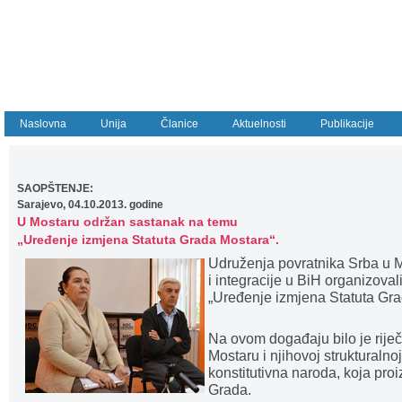
Naslovna
Unija
Članice
Aktuelnosti
Publikacije
SAOPŠTENJE:
Sarajevo, 04.10.2013. godine
U Mostaru održan sastanak na temu
„Uređenje izmjena Statuta Grada Mostara“.
Udruženja povratnika Srba u Mo
i integracije u BiH organizova
„Uređenje izmjena Statuta Gra
Na ovom događaju bilo je riječ
Mostaru i njihovoj strukturaln
konstitutivna naroda, koja proi
Grada.