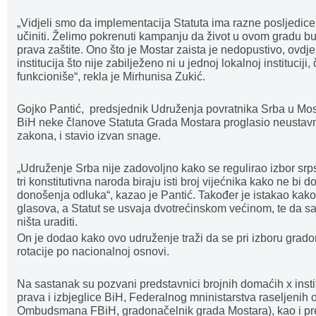
„Vidjeli smo da implementacija Statuta ima razne posljedi
učiniti. Želimo pokrenuti kampanju da život u ovom gradu bud
prava zaštite. Ono što je Mostar zaista je nedopustivo, ovd
institucija što nije zabilježeno ni u jednoj lokalnoj instituciji,
funkcioniše“, rekla je Mirhunisa Zukić.
Gojko Pantić, predsjednik Udruženja povratnika Srba u Mos
BiH neke članove Statuta Grada Mostara proglasio neustavn
zakona, i stavio izvan snage.
„Udruženje Srba nije zadovoljno kako se regulirao izbor srpsk
tri konstitutivna naroda biraju isti broj vijećnika kako ne bi
donošenja odluka“, kazao je Pantić. Također je istakao kak
glasova, a Statut se usvaja dvotrećinskom većinom, te da s
ništa uraditi.
On je dodao kako ovo udruženje traži da se pri izboru grad
rotacije po nacionalnoj osnovi.
Na sastanak su pozvani predstavnici brojnih domaćih x instit
prava i izbjeglice BiH, Federalnog mninistarstva raseljenih 
Ombudsmana FBiH, gradonačelnik grada Mostara), kao i pr