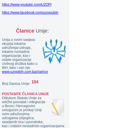
https://www.youtube.com/UZOPI
https://www.facebook.com/uzopiubih
Članice
Unije:
Unija u svom sastavu
okuplja lokalna
udruženja/ udruge,
lokalne nevladine
organizacije, kao i
ostale organizacije
civilnog društva kako u
BiH, tako i van nje.
www.uzopibih.com.ba/clanice
Broj članica Unije:
POSTANITE ČLANICA UNIJE
Odlukom Statuta Unije za
održivi povratak i integracije
u Bosni i Hercegovini
omogućen je pristup Uniji
svim udruženjima-
udrugama izbjeglica,
raseljenih lica i povratnika,
kao i ostalim nevladinim organizacijama