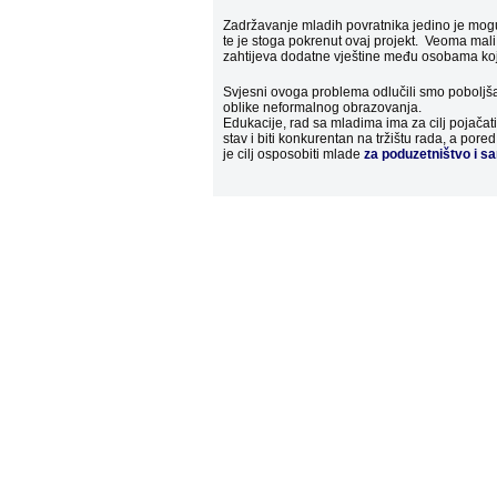
Zadržavanje mladih povratnika jedino je moguć
te je stoga pokrenut ovaj projekt. Veoma mali
zahtijeva dodatne vještine među osobama koje
Svjesni ovoga problema odlučili smo poboljšati 
oblike neformalnog obrazovanja.
Edukacije, rad sa mladima ima za cilj pojačati 
stav i biti konkurentan na tržištu rada, a pore
je cilj osposobiti mlade
za poduzetništvo i s