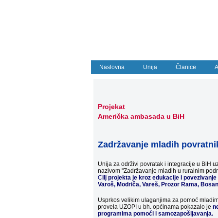
Naslovna
Unija
Članice
A
Projekat
Američka ambasada u BiH
Zadržavanje mladih povratni
Unija za održivi povratak i integracije u BiH
nazivom "Zadržavanje mladih u ruralnim podr
C
ilj projekta je kroz edukacije i povezivan
Varoš, Modriča, Vareš, Prozor Rama, Bosa
Usprkos velikim ulaganjima za pomoć mladima,
provela UZOPI u bh. općinama pokazalo je
ne
programima pomoći i samozapošljavanja.