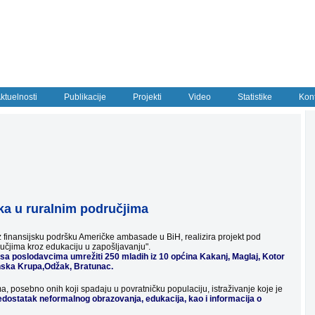
ktuelnosti
Publikacije
Projekti
Video
Statistike
Kon
ka u ruralnim područjima
 uz finansijsku podršku Američke ambasade u BiH, realizira projekt pod
učjima kroz edukaciju u zapošljavanju".
je sa poslodavcima umrežiti 250 mladih iz 10 općina Kakanj, Maglaj, Kotor
nska Krupa,Odžak, Bratunac.
 posebno onih koji spadaju u povratničku populaciju, istraživanje koje je
dostatak neformalnog obrazovanja, edukacija, kao i informacija o