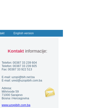
takt
English version
Kontakt
informacije:
Telefon: 00387 33 239 604
Telefon: 00387 33 239 605
Fax: 00387 33 922 513
E-mail: uzopi@bih.net.ba
E-mail: ured@uzopibih.com.ba
Adresa:
Mihrivode 59
71000 Sarajevo
Bosna i Hercegovina
www.uzopibih.com.ba