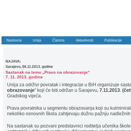
Naslovna
Unija
Članice
Aktuelnosti
Publikacije
NAJAVA:
Sarajevo, 06.11.2013. godine
Sastanak na temu „Pravo na obrazovanje“
7. 11. 2013. godine
Unija za održivi povratak i integracije u BiH organizuje sas
obrazovanje
“ koji će biti održan u Sarajevu,
7.11.2013
.
(čet
Gradskog vijeća.
Prava povratnika u segmentu obrazovanja koji su kulminirali 
nekoliko osnovnih škola zahtjevaju dužnu pažnju nadležnih ins
Na sastanak su pozvani predstavnici roditelja učenika škole