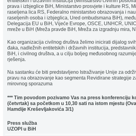
entitetskih i državnih institucija (Ministarstvo civilnih poslo
prava i izbjeglice BiH, Ministarstvo prosvjete i kulture RS, Mi
raseljena lica RS, Federalno ministarstvo obrazovanja i nau
raseljenih osoba i izbjeglica, Ured ombudsmana BiH), međ
Delegacija EU u BiH, Vijeće Evrope, OSCE, UNHCR, UNIC
mreže u BiH (Mreža pravde BiH, Mreža za izgradnju mira, 
Kao organizacija civilnog društva želimo inicirati dijalog svih
đaka, nadležnih entitetskih i državnih institucija, predstav
BiH, i civilnog društva, a u cilju boljeg međusobnog razumij
rješenja.
Na sastanku će biti predstavljeno Istraživanje Unije za održiv
pravu na obrazovanje kao segmenta Revidirane strategije 
mirovnog sporazuma
*** Tim povodom pozivamo Vas na press konferenciju koj
(četvrtak)
sa početkom u 10,30 sati na istom mjestu (Ova
Hamdije Kreševljakovića 3/1)
Press služba
UZOPI u BiH