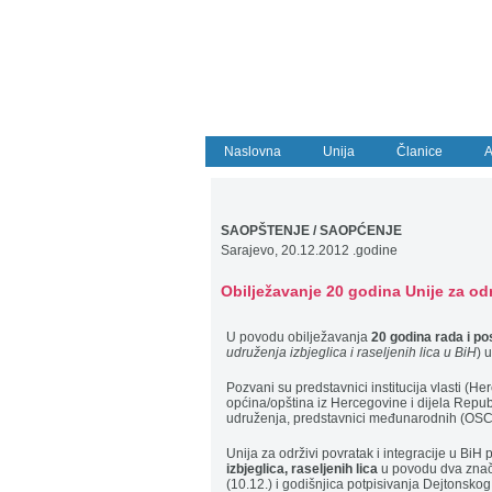
Naslovna
Unija
Članice
A
SAOPŠTENJE / SAOPĆENJE
Sarajevo, 20.12.2012 .godine
Obilježavanje 20 godina Unije za odr
U povodu obilježavanja
20 godina rada i pos
udruženja izbjeglica i raseljenih lica u BiH
) 
Pozvani su predstavnici institucija vlasti
općina/opština iz Hercegovine i dijela Republ
udruženja, predstavnici međunarodnih (OSCE
Unija za održivi povratak i integracije u BiH p
izbjeglica, raseljenih lica
u povodu dva znač
(10.12.) i godišnjica potpisivanja Dejtonsk