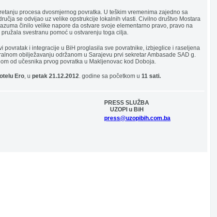
okretanju procesa dvosmjernog povratka. U teškim vremenima zajedno sa
učja se odvijao uz velike opstrukcije lokalnih vlasti. Civilno društvo Mostara
azuma činilo velike napore da ostvare svoje elementarno pravo, pravo na
 pružala svestranu pomoć u ostvarenju toga cilja.
 povratak i integracije u BiH proglasila sve povratnike, izbjeglice i raseljena
ntralnom obilježavanju održanom u Sarajevu prvi sekretar Ambasade SAD g.
dnom od učesnika prvog povratka u Makljenovac kod Doboja.
otelu Ero
, u
petak 21.12.2012
. godine sa početkom u
11 sati.
...............................................
PRESS SLUŽBA
...............................................
UZOPI u BiH
........................................................................
press@uzopibih.com.ba