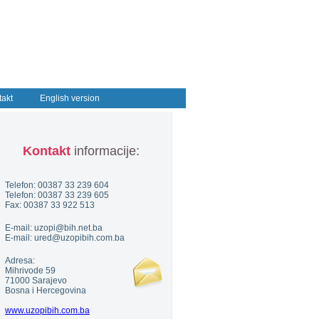
takt
English version
Kontakt
informacije:
Telefon: 00387 33 239 604
Telefon: 00387 33 239 605
Fax: 00387 33 922 513
E-mail: uzopi@bih.net.ba
E-mail: ured@uzopibih.com.ba
Adresa:
Mihrivode 59
71000 Sarajevo
Bosna i Hercegovina
www.uzopibih.com.ba