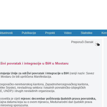
ktuelnosti
Publikacije
Projekti
Video
Statistike
Kon
Preporuči članak:
živi povratak i integracije u BiH u Mostaru
tojanja Unije za održivi povratak i integracije u BiH
(
raniji naziv: Savez
u Mostaru će biti upriličena Manifestacija.
 (Hercegovačko-neretvanskog kantona, Zapadnohercegovačkog kantona,
ike Srpske), nevladinog sektora i lokalnih povratničko-izbjegličkih
, UNDP) i drugih nevladinih organizacija.
osvetila je cijeli
mjesec decembar poštivanju ljudskih prava povratnika,
ajna datuma koja su o ovom mjesecu, Međunarodni dan ljudskih prava
og mirovnog sporazuma.