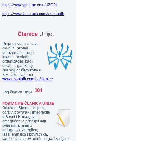
https://www.youtube.com/UZOPI
https://www.facebook.com/uzopiubih
Članice
Unije:
Unija u svom sastavu
okuplja lokalna
udruženja/ udruge,
lokalne nevladine
organizacije, kao i
ostale organizacije
civilnog društva kako u
BiH, tako i van nje.
www.uzopibih.com.ba/clanice
Broj članica Unije:
POSTANITE ČLANICA UNIJE
Odlukom Statuta Unije za
održivi povratak i integracije
u Bosni i Hercegovini
omogućen je pristup Uniji
svim udruženjima-
udrugama izbjeglica,
raseljenih lica i povratnika,
kao i ostalim nevladinim organizacijama