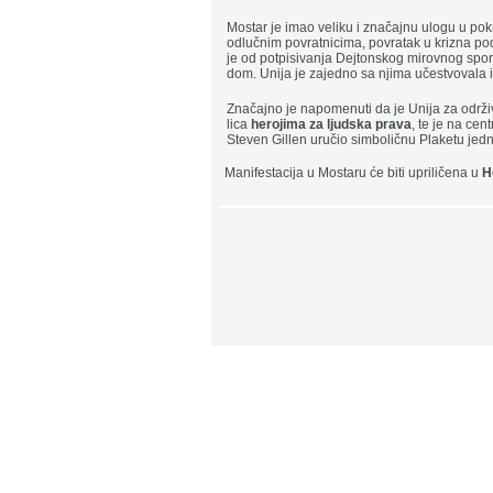
Mostar je imao veliku i značajnu ulogu u p
odlučnim povratnicima, povratak u krizna podr
je od potpisivanja Dejtonskog mirovnog spor
dom. Unija je zajedno sa njima učestvovala i
Značajno je napomenuti da je Unija za održivi
lica
herojima za ljudska prava
, te je na ce
Steven Gillen uručio simboličnu Plaketu je
Manifestacija u Mostaru će biti upriličena u
H
..................................................................................