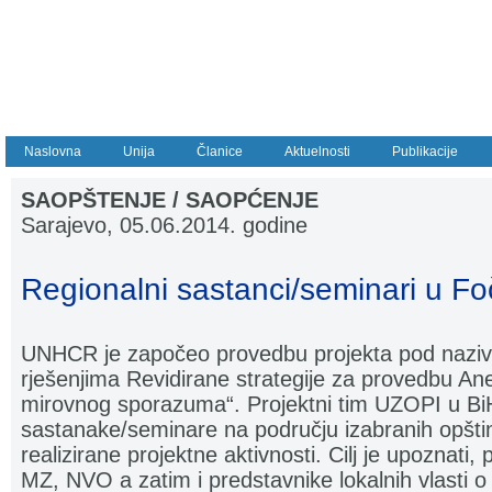
Naslovna
Unija
Članice
Aktuelnosti
Publikacije
SAOPŠTENJE / SAOPĆENJE
Sarajevo, 05.06.2014. godine
Regionalni sastanci/seminari u Fo
UNHCR je započeo provedbu projekta pod naziv
rješenjima Revidirane strategije za provedbu An
mirovnog sporazuma“. Projektni tim UZOPI u BiH
sastanake/seminare na području izabranih opštin
realizirane projektne aktivnosti. Cilj je upoznati,
MZ, NVO a zatim i predstavnike lokalnih vlasti