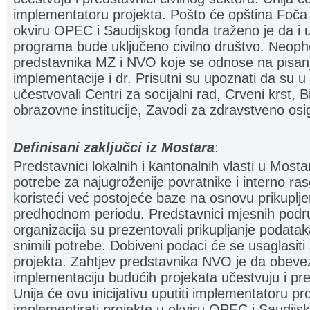
implementatoru projekta. Pošto će opština Foča 
okviru OPEC i Saudijskog fonda traženo je da i 
programa bude uključeno civilno društvo. Neoph
predstavnika MZ i NVO koje se odnose na pisanj
implementacije i dr. Prisutni su upoznati da su u 
učestvovali Centri za socijalni rad, Crveni krst, B
obrazovne institucije, Zavodi za zdravstveno osig
Definisani zaključci iz Mostara
:
Predstavnici lokalnih i kantonalnih vlasti u Most
potrebe za najugroženije povratnike i interno ra
koristeći već postojeće baze na osnovu prikuplje
predhodnom periodu. Predstavnici mjesnih područ
organizacija su prezentovali prikupljanje podatak
snimili potrebe. Dobiveni podaci će se usaglasi
projekta. Zahtjev predstavnika NVO je da obevez
implementaciju budućih projekata učestvuju i pred
Unija će ovu inicijativu uputiti implementatoru p
implementirati projekte u okviru OPEC i Saudijsk