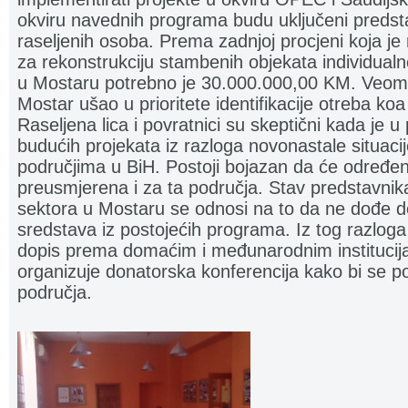
okviru navednih programa budu uključeni predstav
raseljenih osoba. Prema zadnjoj procjeni koja j
za rekonstrukciju stambenih objekata individualn
u Mostaru potrebno je 30.000.000,00 KM. Veoma 
Mostar ušao u prioritete identifikacije otreba koa
Raseljena lica i povratnici su skeptični kada je u
budućih projekata iz razloga novonastale situaci
područjima u BiH. Postoji bojazan da će određen
preusmjerena i za ta područja. Stav predstavnika
sektora u Mostaru se odnosi na to da ne dođe 
sredstava iz postojećih programa. Iz tog razloga
dopis prema domaćim i međunarodnim institucija
organizuje donatorska konferencija kako bi se p
područja.