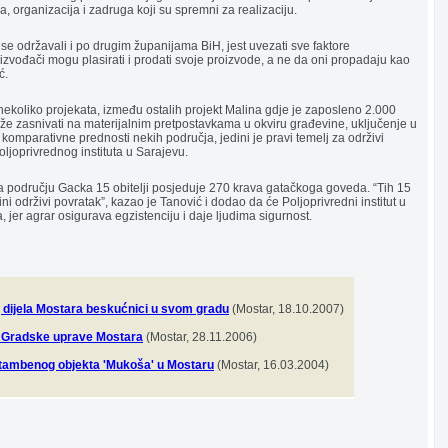
, organizacija i zadruga koji su spremni za realizaciju.
u se održavali i po drugim županijama BiH, jest uvezati sve faktore
oizvođači mogu plasirati i prodati svoje proizvode, a ne da oni propadaju kao
ć.
 nekoliko projekata, između ostalih projekt Malina gdje je zaposleno 2.000
može zasnivati na materijalnim pretpostavkama u okviru građevine, uključenje u
komparativne prednosti nekih područja, jedini je pravi temelj za održivi
oljoprivrednog instituta u Sarajevu.
a području Gacka 15 obitelji posjeduje 270 krava gatačkoga goveda. “Tih 15
 čini održivi povratak”, kazao je Tanović i dodao da će Poljoprivredni institut u
ra, jer agrar osigurava egzistenciju i daje ljudima sigurnost.
 dijela Mostara beskućnici u svom gradu
(Mostar, 18.10.2007)
e Gradske uprave Mostara
(Mostar, 28.11.2006)
stambenog objekta 'Mukoša' u Mostaru
(Mostar, 16.03.2004)