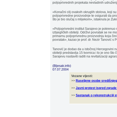
poljoprivrednih projekata nevladinih udruženja
«Konačni cilj ovakvih okruglih stolova, koji s
poljoprivredne proizvodnje te osigurati da pr
što je bio slučaj s mlijekom», istaknula je Zuki
«Poljoprivredni institut Sarajevo je pokrenuo
izbjegličkih obitelji. Održivi povratak se ne 
primarnu poljoprivrednu proizvodnju koja čini 
povratak», kazao je prof. dr. Nezir Tanović s P
Tanović je dodao da u istočnoj Hercegovini n
obitelji predstavlja 15 tvornica i to je ono što
Sarajevu nastaviti raditi na revitalizaciji agra
(Bljesak.info)
07.07.2004
Vezane vijesti:
>>
Raseljene osobe središnjeg
>>
Javni protest ispred zgrad
>>
Sastanak o rekonstrukciji 