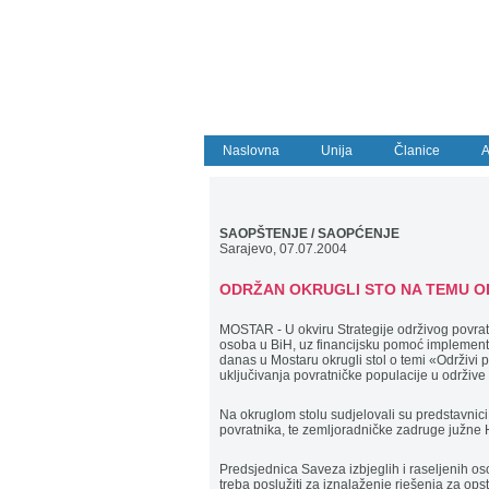
Naslovna
Unija
Članice
A
SAOPŠTENJE / SAOPĆENJE
Sarajevo, 07.07.2004
ODRŽAN OKRUGLI STO NA TEMU O
MOSTAR - U okviru Strategije održivog povrat
osoba u BiH, uz financijsku pomoć implement
danas u Mostaru okrugli stol o temi «Održivi
uključivanja povratničke populacije u održive
Na okruglom stolu sudjelovali su predstavnici l
povratnika, te zemljoradničke zadruge južne
Predsjednica Saveza izbjeglih i raseljenih os
treba poslužiti za iznalaženje rješenja za ops