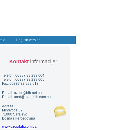
takt
English version
Kontakt
informacije:
Telefon: 00387 33 239 604
Telefon: 00387 33 239 605
Fax: 00387 33 922 513
E-mail: uzopi@bih.net.ba
E-mail: ured@uzopibih.com.ba
Adresa:
Mihrivode 59
71000 Sarajevo
Bosna i Hercegovina
www.uzopibih.com.ba