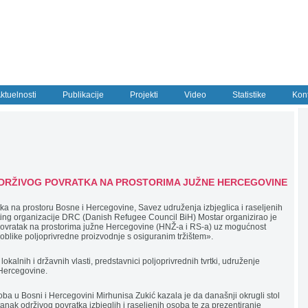
ktuelnosti
Publikacije
Projekti
Video
Statistike
Kon
DRŽIVOG POVRATKA NA PROSTORIMA JUŽNE HERCEGOVINE
ka na prostoru Bosne i Hercegovine, Savez udruženja izbjeglica i raseljenih
ing organizacije DRC (Danish Refugee Council BiH) Mostar organizirao je
 povratak na prostorima južne Hercegovine (HNŽ-a i RS-a) uz mogućnost
 oblike poljoprivredne proizvodnje s osiguranim tržištem».
okalnih i državnih vlasti, predstavnici poljoprivrednih tvrtki, udruženje
 Hercegovine.
oba u Bosni i Hercegovini Mirhunisa Zukić kazala je da današnji okrugli stol
tanak održivog povratka izbjeglih i raseljenih osoba te za prezentiranje