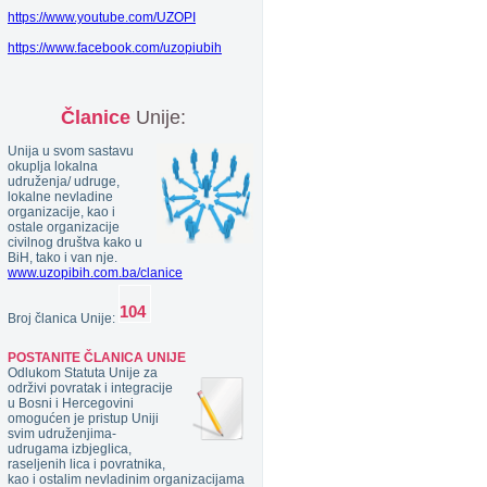
https://www.youtube.com/UZOPI
https://www.facebook.com/uzopiubih
Članice
Unije:
Unija u svom sastavu
okuplja lokalna
udruženja/ udruge,
lokalne nevladine
organizacije, kao i
ostale organizacije
civilnog društva kako u
BiH, tako i van nje.
www.uzopibih.com.ba/clanice
Broj članica Unije:
POSTANITE ČLANICA UNIJE
Odlukom Statuta Unije za
održivi povratak i integracije
u Bosni i Hercegovini
omogućen je pristup Uniji
svim udruženjima-
udrugama izbjeglica,
raseljenih lica i povratnika,
kao i ostalim nevladinim organizacijama