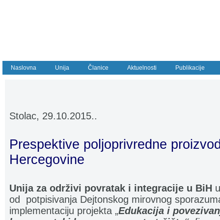
Naslovna
Unija
Članice
Aktuelnosti
Publikacije
Stolac, 29.10.2015..
Prespektive poljoprivredne proizvo
Hercegovine
Unija za održivi povratak i integracije u BiH
u
od potpisivanja Dejtonskog mirovnog sporazuma
implementaciju projekta „
Edukacija i povezivan