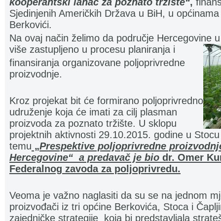
kooperantski lanac za poznato tržište“
,
finan
Sjedinjenih Američkih Država u BiH, u općinama S
Berkovići.
Na ovaj način želimo da područje Hercegovine 
više zastuplj
eno u procesu planiranja i
finansiranja organizovane poljoprivredne
proizvodnje.
Kroz projekat bit će formirano poljoprivredno
udruženje koja će imati za cilj plasman
proizvoda za poznato tržište. U sklopu
projektnih aktivnosti 29.10.2015. godine u Stocu
temu
„
Prespektive poljoprivredne proizvodnj
Hercegovine“ a predavač je bio
dr. Omer Kur
Federalnog zavoda za poljoprivredu.
Veoma je važno naglasiti da su se na jednom mjes
proizvođači iz tri općine Berkovića, Stoca i Čaplji
zajedničke strategije koja bi predstavljala str