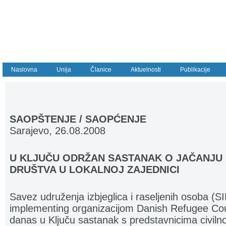
Naslovna
Unija
Članice
Aktuelnosti
Publikacije
SAOPŠTENJE / SAOPĆENJE
Sarajevo, 26.08.2008
U KLJUČU ODRŽAN SASTANAK O JAČANJU
DRUŠTVA U LOKALNOJ ZAJEDNICI
Savez udruženja izbjeglica i raseljenih osoba (S
implementing organizacijom Danish Refugee Couc
danas u Ključu sastanak s predstavnicima civiln