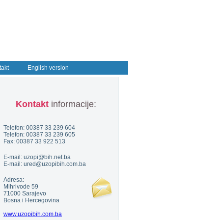
takt
English version
Kontakt
informacije:
Telefon: 00387 33 239 604
Telefon: 00387 33 239 605
Fax: 00387 33 922 513
E-mail: uzopi@bih.net.ba
E-mail: ured@uzopibih.com.ba
Adresa:
Mihrivode 59
71000 Sarajevo
Bosna i Hercegovina
www.uzopibih.com.ba