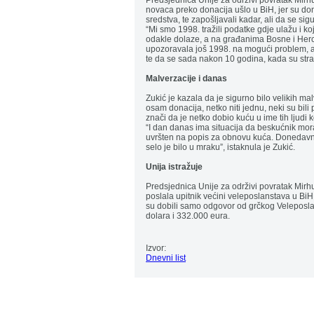
Predsjednica Unije za održivi povratak Mirhu
novaca preko donacija ušlo u BiH, jer su dona
sredstva, te zapošljavali kadar, ali da se sig
“Mi smo 1998. tražili podatke gdje ulažu i k
odakle dolaze, a na građanima Bosne i Herce
upozoravala još 1998. na mogući problem, ali 
te da se sada nakon 10 godina, kada su strani 
Malverzacije i danas
Zukić je kazala da je sigurno bilo velikih m
osam donacija, netko niti jednu, neki su bili pr
znači da je netko dobio kuću u ime tih ljudi ko
“I dan danas ima situacija da beskućnik mor
uvršten na popis za obnovu kuća. Donedavno
selo je bilo u mraku”, istaknula je Zukić.
Unija istražuje
Predsjednica Unije za održivi povratak Mirhu
poslala upitnik većini veleposlanstava u BiH 
su dobili samo odgovor od grčkog Veleposla
dolara i 332.000 eura.
Izvor:
Dnevni list