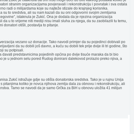
nisa Zukić je istaknula da oni nisu mogli doći do bilo kakvog podatka koliko je
tori stranim organizacijama povjeravali i rekonstrukciju i povratak i sva ostala
urno radi o milijardama koje su najteže stizale do krajnjeg korisnika.
oja su to sredstva, ali su nam kazali da su oni odgovorni svojim zemljama
govine”, istaknula je Zukić. Ona je dodala da je njezina organizacija
da u to vrijeme niti mediji nisu imali sluha za njega, da su zaobilazili tu temu,
donatori otišli, postavlja to pitanje.
alverzacija vezano uz donacije. Tako navodi primjer da su pojedinci dobivali po
ijavljeni da su dobili još davno, a kuću su dobili tek prije dvije ili tri godine, što
ji su potpisali.
a davati predstavnicima pojedinih općina po dvije tisuće maraka da bi bio
 je u jednom selu pored Rudog donirani dalekovod prolazio preko njiva, a
nisa Zukić istražuje gdje su otišla donatorska sredstva. Tako je u rujnu Unija
s pitanjima koliko je novca njihova zemlja dala za obnovu i rekonstrukciju, ali
nstva. Tamo se navodi da je samo Grčka za BiH u obnovu uložila 41 milijun