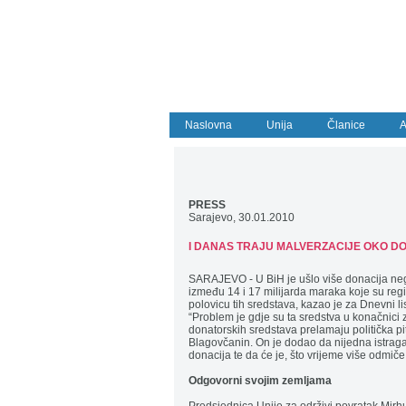
Naslovna
Unija
Članice
A
PRESS
Sarajevo, 30.01.2010
I DANAS TRAJU MALVERZACIJE OKO D
SARAJEVO - U BiH je ušlo više donacija neg
između 14 i 17 milijarda maraka koje su regis
polovicu tih sredstava, kazao je za Dnevni 
“Problem je gdje su ta sredstva u konačnici 
donatorskih sredstava prelamaju politička pit
Blagovčanin. On je dodao da nijedna istraga 
donacija te da će je, što vrijeme više odmiče, 
...............................................................................
Odgovorni svojim zemljama