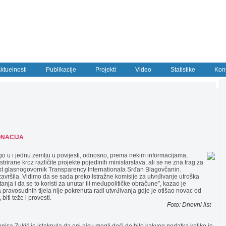
ktuelnosti
Publikacije
Projekti
Video
Statistike
Kon
ONACIJA
o u i jednu zemlju u povijesti, odnosno, prema nekim informacijama,
trirane kroz različite projekte pojedinih ministarstava, ali se ne zna trag za
list glasnogovornik Transparency Internationala Srđan Blagovčanin.
završila. Vidimo da se sada preko Istražne komisije za utvrđivanje utroška
anja i da se to koristi za unutar ili međupolitičke obračune”, kazao je
pravosudnih tijela nije pokrenuta radi utvrđivanja gdje je otišao novac od
biti teže i provesti.
.............................................................................................................F
Foto: Dnevni list
.