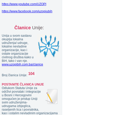
https://www.youtube.com/UZOPI
https://www.facebook.com/uzopiubih
Članice
Unije:
Unija u svom sastavu
okuplja lokalna
udruženja/ udruge,
lokalne nevladine
organizacije, kao i
ostale organizacije
civilnog društva kako u
BiH, tako i van nje.
www.uzopibih.com.ba/clanice
Broj članica Unije:
POSTANITE ČLANICA UNIJE
Odlukom Statuta Unije za
održivi povratak i integracije
u Bosni i Hercegovini
omogućen je pristup Uniji
svim udruženjima-
udrugama izbjeglica,
raseljenih lica i povratnika,
kao i ostalim nevladinim organizacijama