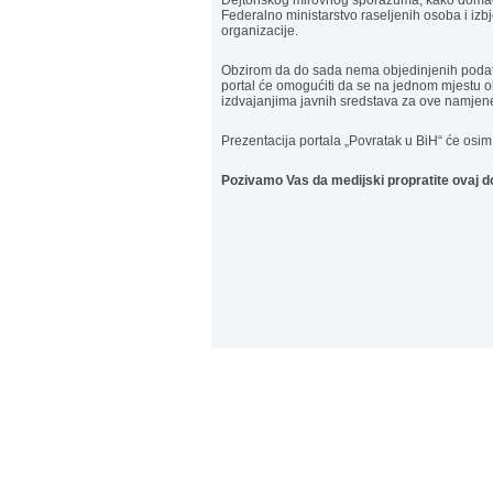
Dejtonskog mirovnog sporazuma, kako domaće (
Federalno ministarstvo raseljenih osoba i iz
organizacije.
Obzirom da do sada nema objedinjenih podatak
portal će omogućiti da se na jednom mjestu o
izdvajanjima javnih sredstava za ove namjen
Prezentacija portala „Povratak u BiH“ će osim
Pozivamo Vas da medijski propratite ovaj d
..................................................................................