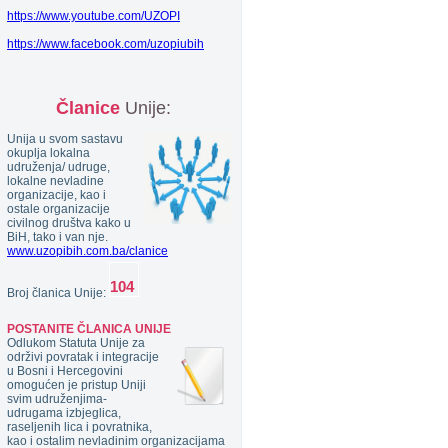
https://www.youtube.com/UZOPI
https://www.facebook.com/uzopiubih
Članice
Unije:
Unija u svom sastavu
okuplja lokalna
udruženja/ udruge,
lokalne nevladine
organizacije, kao i
ostale organizacije
civilnog društva kako u
BiH, tako i van nje.
www.uzopibih.com.ba/clanice
Broj članica Unije:
POSTANITE ČLANICA UNIJE
Odlukom Statuta Unije za
održivi povratak i integracije
u Bosni i Hercegovini
omogućen je pristup Uniji
svim udruženjima-
udrugama izbjeglica,
raseljenih lica i povratnika,
kao i ostalim nevladinim organizacijama