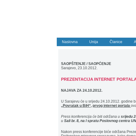
Naslovna
Unija
Članice
A
SAOPŠTENJE / SAOPĆENJE
Sarajevo, 23.10.2012.
PREZENTACIJA INTERNET PORTALA
NAJAVA ZA 24.10.2012.
U Sarajevu će u srijedu 24.10.2012. godine b
„Povratak u BiH“,
prvog internet portala
ova
Press konferencija će biti održana u
srijedu 
u
Sali br. 8, na I spratu Poslovnog centra U
Nakon press konferencije biće održana Prezen