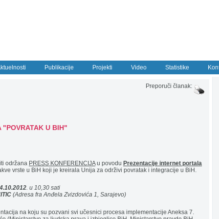
ktuelnosti
Publikacije
Projekti
Video
Statistike
Kon
Preporuči članak:
 "POVRATAK U BIH"
iti održana
PRESS KONFERENCIJA
u povodu
Prezentacije internet portala
kve vrste u BiH koji je kreirala Unija za održivi povratak i integracije u BiH.
24.10.2012
. u 10,30 sati
NITIC
(Adresa fra Anđela Zvizdovića 1, Sarajevo)
tacija na koju su pozvani svi učesnici procesa implementacije Aneksa 7.