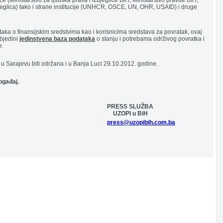
Ministarstvo za ljudska prava i izbjeglice BiH, Ministarstvo pravde BiH,
bjeglica) tako i strane institucije (UNHCR, OSCE, UN, OHR, USAID) i druge
a o finansijskim sredstvima kao i korisnicima sredstava za povratak, ovaj
bjedini
jedinstvena baza podataka
o stanju i potrebama održivog povratka i
e.
 u Sarajevu biti održana i u Banja Luci 29.10.2012. godine.
ogađaj.
...............................................
PRESS SLUŽBA
...............................................
UZOPI u BiH
........................................................................
press@uzopibih.com.ba