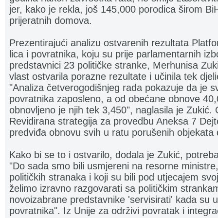
jer, kako je rekla, još 145,000 porodica širom B
prijeratnih domova.
Prezentirajući analizu ostvarenih rezultata Platfo
lica i povratnika, koju su prije parlamentarnih iz
predstavnici 23 političke stranke, Merhunisa Zuki
vlast ostvarila porazne rezultate i učinila tek dje
"Analiza četverogodišnjeg rada pokazuje da je s
povratnika zaposleno, a od obećane obnove 40,
obnovljeno je njih tek 3,450", naglasila je Zukić.
Revidirana strategija za provedbu Aneksa 7 De
predviđa obnovu svih u ratu porušenih objekata 
Kako bi se to i ostvarilo, dodala je Zukić, potre
"Do sada smo bili usmjereni na resorne ministre, 
političkih stranaka i koji su bili pod utjecajem sv
želimo izravno razgovarati sa političkim strank
novoizabrane predstavnike 'servisirati' kada su u 
povratnika". Iz Unije za održivi povratak i integra