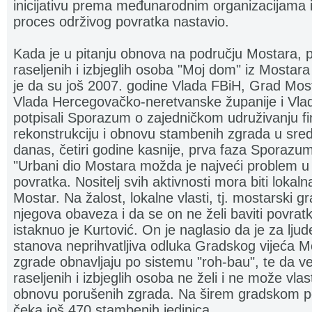
inicijativu prema međunarodnim organizacijama i
proces održivog povratka nastavio.
Kada je u pitanju obnova na području Mostara, 
raseljenih i izbjeglih osoba "Moj dom" iz Mostar
je da su još 2007. godine Vlada FBiH, Grad Mos
Vlada Hercegovačko-neretvanske županije i Vla
potpisali Sporazum o zajedničkom udruživanju fi
rekonstrukciju i obnovu stambenih zgrada u sred
danas, četiri godine kasnije, prva faza Sporazuma
"Urbani dio Mostara možda je najveći problem u 
povratka. Nositelj svih aktivnosti mora biti loka
Mostar. Na žalost, lokalne vlasti, tj. mostarski g
njegova obaveza i da se on ne želi baviti povratk
istaknuo je Kurtović. On je naglasio da je za ljud
stanova neprihvatljiva odluka Gradskog vijeća 
zgrade obnavljaju po sistemu "roh-bau", te da v
raseljenih i izbjeglih osoba ne želi i ne može vla
obnovu porušenih zgrada. Na širem gradskom p
čeka još 470 stambenih jedinica.