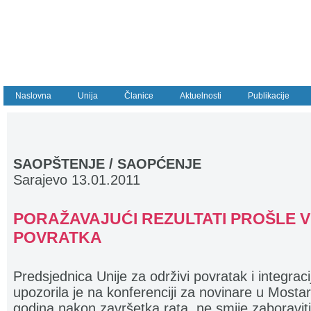
Naslovna
Unija
Članice
Aktuelnosti
Publikacije
SAOPŠTENJE / SAOPĆENJE
Sarajevo 13.01.2011
PORAŽAVAJUĆI REZULTATI PROŠLE 
POVRATKA
Predsjednica Unije za održivi povratak i integrac
upozorila je na konferenciji za novinare u Mosta
godina nakon završetka rata, ne smije zaboravit