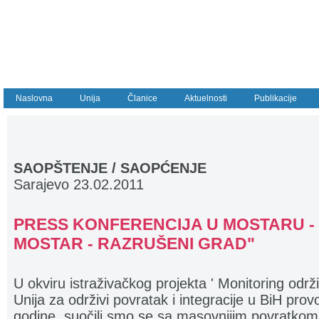
Naslovna
Unija
Članice
Aktuelnosti
Publikacije
SAOPŠTENJE / SAOPĆENJE
Sarajevo 23.02.2011
PRESS KONFERENCIJA U MOSTARU -
MOSTAR - RAZRUŠENI GRAD"
U okviru istraživačkog projekta ' Monitoring održi
Unija za održivi povratak i integracije u BiH provo
godine, suočili smo se sa masovnijim povratkom r