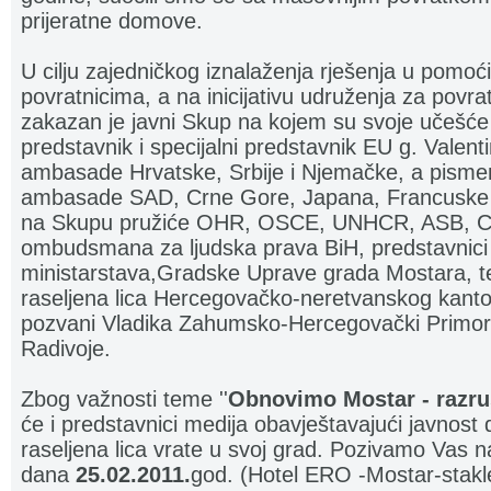
prijeratne domove.
U cilju zajedničkog iznalaženja rješenja u pomoći 
povratnicima, a na inicijativu udruženja za povr
zakazan je javni Skup na kojem su svoje učešće p
predstavnik i specijalni predstavnik EU g. Valenti
ambasade Hrvatske, Srbije i Njemačke, a pisme
ambasade SAD, Crne Gore, Japana, Francuske i 
na Skupu pružiće OHR, OSCE, UNHCR, ASB, CR
ombudsmana za ljudska prava BiH, predstavnici d
ministarstava,Gradske Uprave grada Mostara, te 
raseljena lica Hercegovačko-neretvanskog kant
pozvani Vladika Zahumsko-Hercegovački Primorski
Radivoje.
Zbog važnosti teme ''
Obnovimo Mostar - razru
će i predstavnici medija obavještavajući javnost 
raseljena lica vrate u svoj grad. Pozivamo Vas
dana
25.02.2011.
god. (Hotel ERO -Mostar-stakl