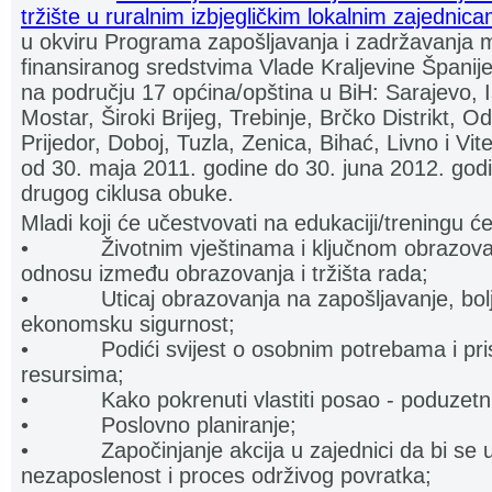
tržište u ruralnim izbjegličkim lokalnim zajednic
u okviru Programa zapošljavanja i zadržavanja 
finansiranog sredstvima Vlade Kraljevine Španij
na području 17 općina/opština u BiH: Sarajevo, 
Mostar, Široki Brijeg, Trebinje, Brčko Distrikt, Od
Prijedor, Doboj, Tuzla, Zenica, Bihać, Livno i V
od 30. maja 2011. godine do 30. juna 2012. godi
drugog ciklusa obuke.
Mladi koji će učestvovati na edukaciji/treningu će
• Životnim vještinama i ključnom obrazovan
odnosu između obrazovanja i tržišta rada;
• Uticaj obrazovanja na zapošljavanje, bolji i
ekonomsku sigurnost;
• Podići svijest o osobnim potrebama i pris
resursima;
• Kako pokrenuti vlastiti posao - poduzetnič
• Poslovno planiranje;
• Započinjanje akcija u zajednici da bi se ubl
nezaposlenost i proces održivog povratka;