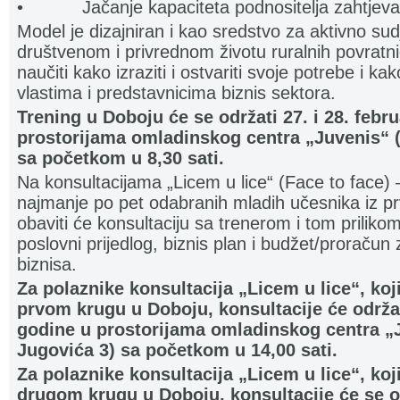
• Jačanje kapaciteta podnositelja zahtjeva 
Model je dizajniran i kao sredstvo za aktivno su
društvenom i privrednom životu ruralnih povratni
naučiti kako izraziti i ostvariti svoje potrebe i ka
vlastima i predstavnicima biznis sektora.
Trening u Doboju će se održati 27. i 28. febr
prostorijama omladinskog centra „Juvenis“ (
sa početkom u 8,30 sati.
Na konsultacijama „Licem u lice“ (Face to face) –
najmanje po pet odabranih mladih učesnika iz pr
obaviti će konsultaciju sa trenerom i tom prilikom
poslovni prijedlog, biznis plan i budžet/proračun 
biznisa.
Za polaznike konsultacija „Licem u lice“, koj
prvom krugu u Doboju, konsultacije će održat
godine u prostorijama omladinskog centra „J
Jugovića 3) sa početkom u 14,00 sati.
Za polaznike konsultacija „Licem u lice“, koj
drugom krugu u Doboju, konsultacije će se od