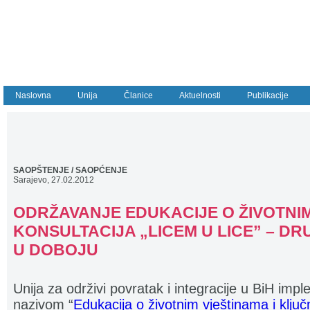
Naslovna
Unija
Članice
Aktuelnosti
Publikacije
SAOPŠTENJE / SAOPĆENJE
Sarajevo,
27.02.2012
ODRŽAVANJE EDUKACIJE O ŽIVOTNIM
KONSULTACIJA „LICEM U LICE” – D
U DOBOJU
Unija za održivi povratak i integracije u BiH imp
nazivom “
Edukacija o životnim vještinama i klj