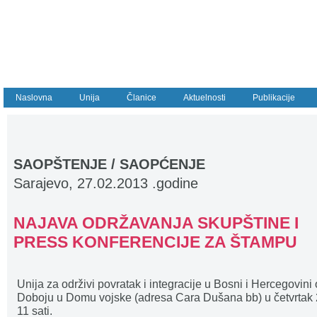
Naslovna
Unija
Članice
Aktuelnosti
Publikacije
SAOPŠTENJE / SAOPĆENJE
Sarajevo, 27.02.2013 .godine
NAJAVA ODRŽAVANJA SKUPŠTINE I
PRESS KONFERENCIJE ZA ŠTAMPU
Unija za održivi povratak i integracije u Bosni i Hercegovin
Doboju u Domu vojske (adresa Cara Dušana bb) u četvrtak 
11 sati.