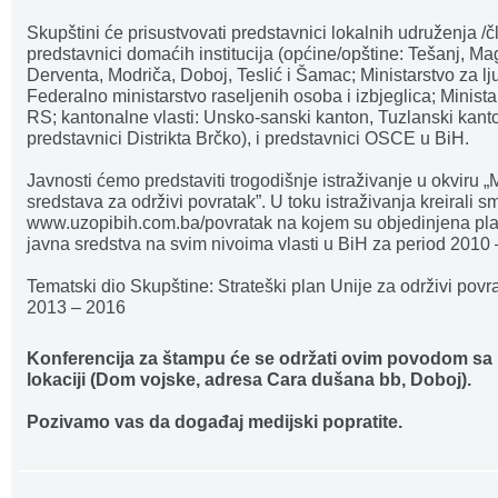
Skupštini će prisustvovati predstavnici lokalnih udruženja /
predstavnici domaćih institucija (općine/opštine: Tešanj, M
Derventa, Modriča, Doboj, Teslić i Šamac; Ministarstvo za lj
Federalno ministarstvo raseljenih osoba i izbjeglica; Ministar
RS; kantonalne vlasti: Unsko-sanski kanton, Tuzlanski kanto
predstavnici Distrikta Brčko), i predstavnici OSCE u BiH.
Javnosti ćemo predstaviti trogodišnje istraživanje u okviru „
sredstava za održivi povratak”. U toku istraživanja kreirali 
www.uzopibih.com.ba/povratak na kojem su objedinjena plan
javna sredstva na svim nivoima vlasti u BiH za period 2010 
Tematski dio Skupštine: Strateški plan Unije za održivi povra
2013 – 2016
Konferencija za štampu će se održati ovim povodom sa p
lokaciji (Dom vojske, adresa Cara dušana bb, Doboj).
Pozivamo vas da događaj medijski popratite.