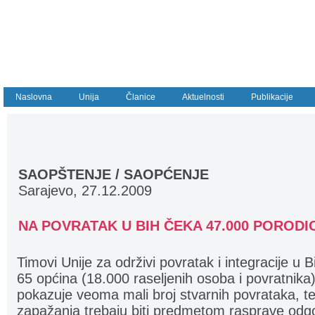
Naslovna
Unija
Članice
Aktuelnosti
Publikacije
SAOPŠTENJE / SAOPĆENJE
Sarajevo, 27.12.2009
NA POVRATAK U BIH ČEKA 47.000 PORODI
Timovi Unije za održivi povratak i integracije u B
65 općina (18.000 raseljenih osoba i povratnika) 
pokazuje veoma mali broj stvarnih povrataka, te
zapažanja trebaju biti predmetom rasprave odg