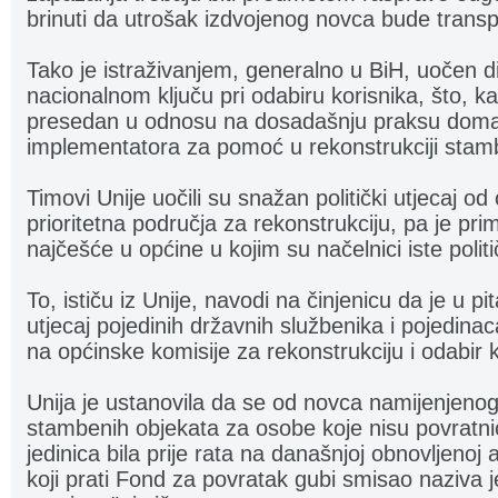
brinuti da utrošak izdvojenog novca bude trans
Tako je istraživanjem, generalno u BiH, uočen d
nacionalnom ključu pri odabiru korisnika, što, kak
presedan u odnosu na dosadašnju praksu doma
implementatora za pomoć u rekonstrukciji stam
Timovi Unije uočili su snažan politički utjecaj od
prioritetna područja za rekonstrukciju, pa je pr
najčešće u općine u kojim su načelnici iste politi
To, ističu iz Unije, navodi na činjenicu da je u p
utjecaj pojedinih državnih službenika i pojedinaca 
na općinske komisije za rekonstrukciju i odabir k
Unija je ustanovila da se od novca namijenjenog
stambenih objekata za osobe koje nisu povratnic
jedinica bila prije rata na današnjoj obnovljenoj
koji prati Fond za povratak gubi smisao naziva j