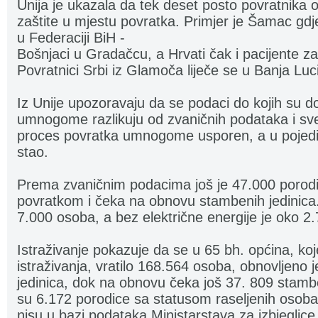
Unija je ukazala da tek deset posto povratnika 
zaštite u mjestu povratka. Primjer je Šamac gdje
u Federaciji BiH -
Bošnjaci u Gradačcu, a Hrvati čak i pacijente za
Povratnici Srbi iz Glamoča liječe se u Banja Luci
Iz Unije upozoravaju da se podaci do kojih su doš
umnogome razlikuju od zvaničnih podataka i sve
proces povratka umnogome usporen, a u pojedi
stao.
Prema zvaničnim podacima još je 47.000 porodica
povratkom i čeka na obnovu stambenih jedinica.
7.000 osoba, a bez električne energije je oko 2
Istraživanje pokazuje da se u 65 bh. općina, ko
istraživanja, vratilo 168.564 osoba, obnovljeno
jedinica, dok na obnovu čeka još 37. 809 stambe
su 6.172 porodice sa statusom raseljenih osob
nisu u bazi podataka Ministarstava za izbjeglice