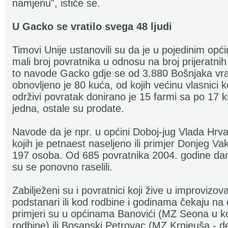
namjenu", ističe se.
U Gacko se vratilo svega 48 ljudi
Timovi Unije ustanovili su da je u pojedinim opć
mali broj povratnika u odnosu na broj prijeratni
to navode Gacko gdje se od 3.880 Bošnjaka vrat
obnovljeno je 80 kuća, od kojih većinu vlasnici
održivi povratak donirano je 15 farmi sa po 17 
jedna, ostale su prodate.
Navode da je npr. u općini Doboj-jug Vlada Hrva
kojih je petnaest naseljeno ili primjer Donjeg Va
197 osoba. Od 685 povratnika 2004. godine danas
su se ponovno raselili.
Zabilježeni su i povratnici koji žive u improvizo
podstanari ili kod rodbine i godinama čekaju na
primjeri su u općinama Banovići (MZ Seona u koj
rodbine) ili Bosanski Petrovac (MZ Krnjeuša - d