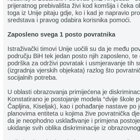
prijeratnog prebivališta živi kod komšija i čeka
toga iz Unije pitaju gdje, ko i kad je napravio pr
sredstava i pravog odabira korisnika pomoći.
Zaposleno svega 1 posto povratnika
Istraživački timovi Unije uočili su da je među po
području BiH tek jedan posto njih zaposleno, te 
podrška za održivi povratak i usmjeravanje tih
(izgradnja vjerskih objekata) razlog što povratni
socijalnih potreba.
U oblasti obrazovanja primijećena je diskriminaci
Konstatirano je postojanje modela “dvije škole 
Čapljina, Kiseljak), kao i pohađanje nastave p
planovima entiteta u kojima žive povratnička dje
da je neophodno usklađivanje i primjena postoje
ukidanje svih oblika diskriminacije iz obrazovno