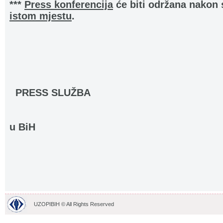
***
Press konferencija
će biti održana nakon
istom mjestu
.
PRESS SLUŽBA
.......................
u BiH
.......................................................................
UZOPIBIH © All Rights Reserved