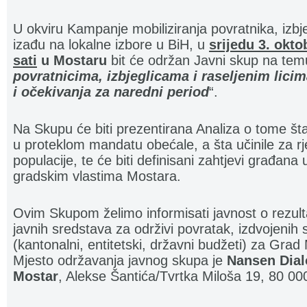
U okviru Kampanje mobiliziranja povratnika, izbjeg
izađu na lokalne izbore u BiH, u
srijedu 3. okto
sati
u Mostaru
bit će održan Javni skup na tem
povratnicima, izbjeglicama i raseljenim lic
i očekivanja za naredni period
“.
Na Skupu će biti prezentirana Analiza o tome št
u proteklom mandatu obećale, a šta učinile za 
populacije, te će biti definisani zahtjevi građa
gradskim vlastima Mostara.
Ovim Skupom želimo informisati javnost o rezul
javnih sredstava za održivi povratak, izdvojenih 
(kantonalni, entitetski, državni budžeti) za Grad
Mjesto održavanja javnog skupa je
Nansen Dial
Mostar
, Alekse Šantića/Tvrtka Miloša 19, 80 00