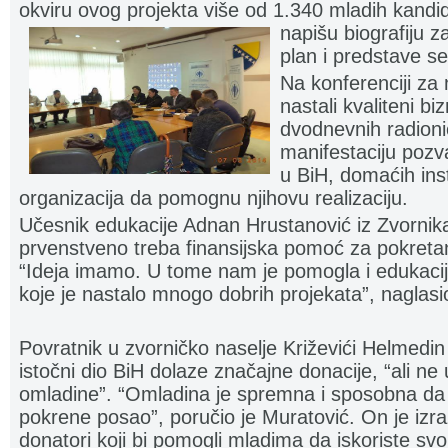
okviru ovog projekta više od 1.340 mladih kand
napiš
u biografiju 
plan i predstave s
Na konferenciji za 
nastali kvaliteni bi
dvodnevnih radioni
manifestaciju pozv
u BiH, domaćih insti
organizacija da pomognu njihovu realizaciju.
Učesnik edukacije Adnan Hrustanović iz Zvornik
prvenstveno treba finansijska pomoć za pokreta
“Ideja imamo. U tome nam je pomogla i edukacija
koje je nastalo mnogo dobrih projekata”, naglasi
Povratnik u zvorničko naselje Križevići Helmedin
istočni dio BiH dolaze značajne donacije, “ali ne
omladine”. “Omladina je spremna i sposobna da 
pokrene posao”, poručio je Muratović. On je izra
donatori koji bi pomogli mladima da iskoriste svoj