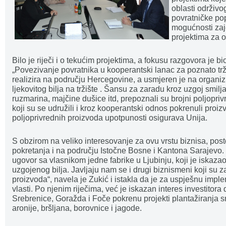
oblasti održivo
povratničke po
mogućnosti zaj
projektima za o
Bilo je riječi i o tekućim projektima, a fokusu razgovora je b
„Povezivanje povratnika u kooperantski lanac za poznato trži
realizira na području Hercegovine, a usmjeren je na organi
ljekovitog bilja na tržište . Šansu za zaradu kroz uzgoj smilja,
ruzmarina, majčine dušice itd, prepoznali su brojni poljopr
koji su se udružili i kroz kooperantski odnos pokrenuli proi
poljoprivrednih proizvoda upotpunosti osigurava Unija.
S obzirom na veliko interesovanje za ovu vrstu biznisa, pos
pokretanja i na području Istočne Bosne i Kantona Sarajevo.
ugovor sa vlasnikom jedne fabrike u Ljubinju, koji je iskazao
uzgojenog bilja. Javljaju nam se i drugi biznismeni koji su z
proizvoda“, navela je Zukić i istakla da je za uspješnu im
vlasti. Po njenim riječima, već je iskazan interes investitor
Srebrenice, Goražda i Foče pokrenu projekti plantažiranja sm
aronije, bršljana, borovnice i jagode.