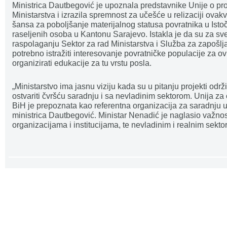
Ministrica Dautbegović je upoznala predstavnike Unije o p
Ministarstva i izrazila spremnost za učešće u relizaciji ovakv
šansa za poboljšanje materijalnog statusa povratnika u Isto
raseljenih osoba u Kantonu Sarajevo. Istakla je da su za s
raspolaganju Sektor za rad Ministarstva i Služba za zapošlj
potrebno istražiti interesovanje povratničke populacije za ov
organizirati edukacije za tu vrstu posla.
„Ministarstvo ima jasnu viziju kada su u pitanju projekti održ
ostvariti čvršću saradnju i sa nevladinim sektorom. Unija za o
BiH je prepoznata kao referentna organizacija za saradnju u 
ministrica Dautbegović. Ministar Nenadić je naglasio važn
organizacijama i institucijama, te nevladinim i realnim sekto