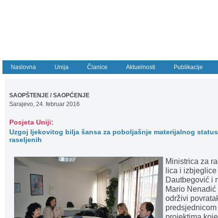
Naslovna
Unija
Članice
Aktuelnosti
Publikacije
SAOPŠTENJE / SAOPĆENJE
Sarajevo, 24. februar 2016
Posjeta Uniji:
Uzgoj ljekovitog bilja šansa za poboljašnje materijalnog status
raseljenih
Ministrica za ra
lica i izbjegli
Dautbegović i 
Mario Nenadić p
održivi povrata
predsjednicom 
projektima koje