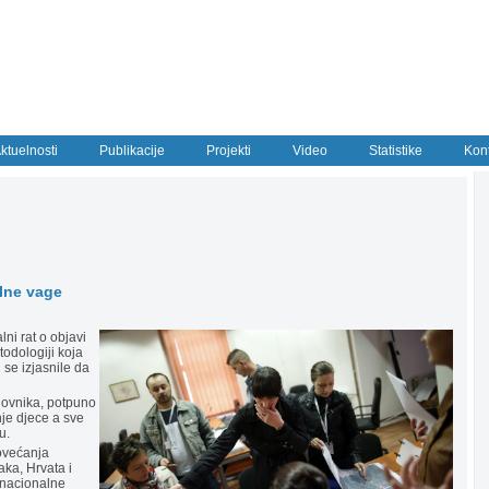
ktuelnosti
Publikacije
Projekti
Video
Statistike
Kon
lne vage
lni rat o objavi
odologiji koja
 se izjasnile da
anovnika, potpuno
je djece a sve
u.
ovećanja
aka, Hrvata i
u nacionalne