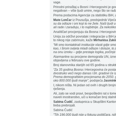
vage.
Prirodni priraštaj u Bosni i Hercegovini je 
negativan – više ljudi umire, nego što se rađ
Prema podacima Agencije za statistiku BiH, 
Mate Lončar
iz Pousušja, predsjednik Vijeć
su da odlaze i oni koji to ne žele. Naši lju
ali rade i zarađuju, i to najbitnije. Za nekolik
Analitičari procjenjuju da Bosna i Hercegov
Unija za održivi povratak i integracije u BiH
to nikog nije zabrinulo, kaže
Mirhunisa Zuki
"Mi smo kontaktirali institucije vlasti gdje 
kao, i širom svijeta mladi odlaze i dolaze, to
na onu izreku – gdje prestaje logika, počinje
Alarmantne su procjene demografa UN, iznese
objavljena u februaru ove godine.
Broj stanovnika starijih od 65 godina u stru
"Za 35 godina Bosna i Hercegovina će postati
dvostruko veći nego danas i bh. gradovi će iz
Prema demografskim procjenama do 2050. god
oko 800.000 ljudi manje"
, podsjeća
Jasmin
I, nikom ništa. Ni jedan od ovih i drugih broj
rješenja.
Ali, zato se vodi pravi, bespoštedni rat o tom
naveli inostranstvo, ući u konačan broj staln
Sabina Ćudić
, zastupnica u Skupštini Kanton
treba prebrojati.
Sabina Ćudić
"Tih 196.000 ljudi nije u fokusu političara, njih