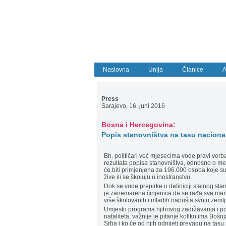
Naslovna
Unija
Članice
A
Press
Sarajevo, 16. juni 2016
Bosna i Hercegovina:
Popis stanovništva na tasu naciona
Bh. političari već mjesecima vode pravi verba
rezultata popisa stanovništva, odnosno o met
će biti primjenjena za 196.000 osoba koje su
žive ili se školuju u inostranstvu.
Dok se vode prepirke o definiciji stalnog st
je zanemarena činjenica da se rađa sve man
više školovanih i mladih napušta svoju zemlj
Umjesto programa njihovog zadržavanja i p
nataliteta, važnije je pitanje koliko ima Bošnj
Srba i ko će od njih odnijeti prevagu na tas