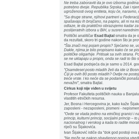
Ne treba zaboraviti da je ovo izborna godina i
potrebno dvoje. Republika Srpska, čak i njen
ugroženosti ovog entiteta, koju će, naravno, 
"Sa druge strane, njihovi partneri u Federaci
spašavaju ih brojčano, na papiru, ali ni na k
odlaze, te da praktično obrazujemo kadar z
poslijeratnih izbora u BiH, u susret narednim
Politički analitičar
Esad Bajtal
smatra da je o
da rezultati, skoro tri godine nakon što je pr
"Šta znači moj pojam propis? Sjećamo se, uoč
Dakle, njima je bilo propisano kako će se pis
političke oligarhije. Pritisak sa svih strana. P
se ne uklapaju u propis, onda se radi to što s
Esad Bajtal podsjeća da je samo u 2014. god
"Osamdeset posto mladih želi da ide iz Bosne
Čiji je ovih 80 posto mladih? Ovdje ne postoj
treće vrste. I ko neće da se podanički ponaša
nevažni"
, smatra Bajtal.
Cirkus koji nije viđen u svijetu
Profesor Fakulteta političkih nauka u Banjalu
vlastitih etničkih resursa.
Jer, Bosna i Hercegovina je, kako kaže Šijako
zaposleni - nezaposleni, pismeni - nepismeni, 
"Ovde se vlada jedino na etničkoj granici i na
princip, kulturni princip, socijalni princip –
nacionalnog i verskog a kada to radite morat
riječi su Šijakovića.
Ivan Šijaković ističe da "dok god postoji ova
"Ne može se nakon obavljenog popisa utvrđiva