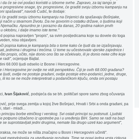
 da će se ovi podaci koristiti u izborne svrhe. Zapravo, za taj tango je
e progresivne snage, tzv. progresivne, će graditi svoju izbornu kampanju na
oni spašavati"
, navodi Ćudić, te dodaje:
ji će graditi svoju izbornu kampanju na činjenici da spašavaju Bošnjake,
oji način u stvarnom životu. Da ne govorim o ostatku države, o ljudima koji
a Njemačku. Apsurdno je i porazno da danas, 20 godina nakon prvih
 u oktobru, i dalje imamo iste teme."
d popisa napravljen "propis", sa svim posljedicama koje su dovele do toga
oveden, nisu objavljeni.
i popisa kakva je kampanja bila o tome kako će ljudi da se izjašnjavaju.
ati, jednima i drugima i trećima. U tome su učestvovale vjerske zajednice i
ošto propis, očito, nije donio ono što se očekivalo, ili je donio neke cifre koje
e radi"
, ocjenjuje Bajtal.
ini 68.000 ljudi odselio iz Bosne i Hercegovine.
 i Hercegovine jer ovdje ne vidi perspektivu. Čiji je ovih 68.000 građana?
e ljudi, ovdje ne postoje građani, ovdje postoje etno-podanici, jedne, druge,
, ili ko se ne može interpretirati u podaničkom ključu, onda oni postaju
ci,
Ivan Šijaković
, podsjeća da se bh. političari spore samo zbog očuvanja
vić, prije svega zemlja u kojoj žive Bošnjaci, Hrvati i Srbi a onda građani, pa
stari - mladi...
 principu borbe etničkog i verskog. Svi ostali principi su potisnuti. Ljudski
 to je potpuno izbačeno iz upotrebe pa i u uređenju BiH. Samo se radi na bazi
e se suprotstavljati jedni drugima, nemate šta drugo uzeti kao argument"
,
 praksa, ne može se ništa značajno u Bosni i Hercegovini učiniti".
ti metodologija za utvrđivanje rezultata. Time se pravi jedna vrsta cirkusa