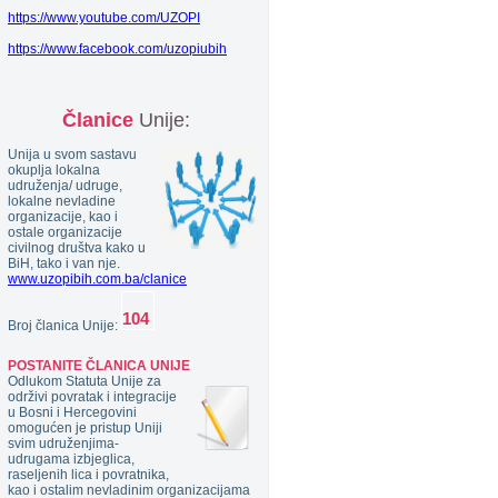
https://www.youtube.com/UZOPI
https://www.facebook.com/uzopiubih
Članice
Unije:
Unija u svom sastavu
okuplja lokalna
udruženja/ udruge,
lokalne nevladine
organizacije, kao i
ostale organizacije
civilnog društva kako u
BiH, tako i van nje.
www.uzopibih.com.ba/clanice
Broj članica Unije:
POSTANITE ČLANICA UNIJE
Odlukom Statuta Unije za
održivi povratak i integracije
u Bosni i Hercegovini
omogućen je pristup Uniji
svim udruženjima-
udrugama izbjeglica,
raseljenih lica i povratnika,
kao i ostalim nevladinim organizacijama