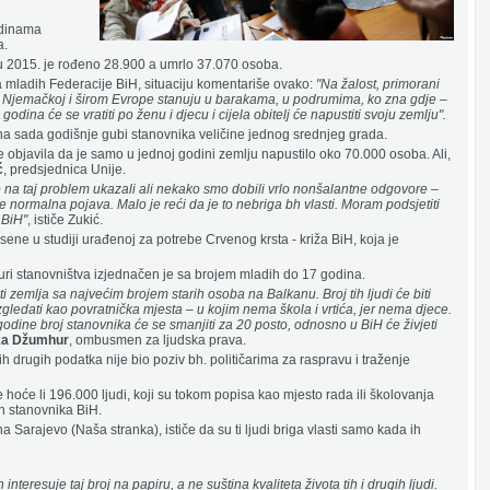
godinama
a.
u 2015. je rođeno 28.900 a umrlo 37.070 osoba.
a mladih Federacije BiH, situaciju komentariše ovako:
"Na žalost, primorani
di u Njemačkoj i širom Evrope stanuju u barakama, u podrumima, ko zna gdje –
o godina će se vratiti po ženu i djecu i cijela obitelj će napustiti svoju zemlju".
ina sada godišnje gubi stanovnika veličine jednog srednjeg grada.
 je objavila da je samo u jednoj godini zemlju napustilo oko 70.000 osoba. Ali,
ć
, predsjednica Unije.
smo na taj problem ukazali ali nekako smo dobili vrlo nonšalantne odgovore –
 je normalna pojava. Malo je reći da je to nebriga bh vlasti. Moram podsjetiti
 BiH"
, ističe Zukić.
ne u studiji urađenoj za potrebe Crvenog krsta - križa BiH, koja je
kturi stanovništva izjednačen je sa brojem mladih do 17 godina.
 zemlja sa najvećim brojem starih osoba na Balkanu. Broj tih ljudi će biti
gledati kao povratnička mjesta – u kojim nema škola i vrtića, jer nema djece.
ine broj stanovnika će se smanjiti za 20 posto, odnosno u BiH će živjeti
ka Džumhur
, ombusmen za ljudska prava.
nih drugih podatka nije bio poziv bh. političarima za raspravu i traženje
e hoće li 196.000 ljudi, koji su tokom popisa kao mjesto rada ili školovanja
ih stanovnika BiH.
a Sarajevo (Naša stranka), ističe da su ti ljudi briga vlasti samo kada ih
 interesuje taj broj na papiru, a ne suština kvaliteta života tih i drugih ljudi.