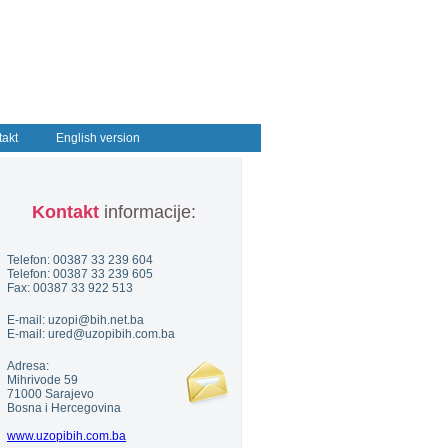
takt
English version
Kontakt
informacije:
Telefon: 00387 33 239 604
Telefon: 00387 33 239 605
Fax: 00387 33 922 513
E-mail: uzopi@bih.net.ba
E-mail: ured@uzopibih.com.ba
Adresa:
Mihrivode 59
71000 Sarajevo
Bosna i Hercegovina
www.uzopibih.com.ba