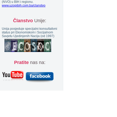
(NVO) u BIH i regionu.
www.uzopibih.com.ba/clanstvo
Članstvo
Unije:
Unija posjeduje specijalni konsultativni
status pri Ekonomskom i Socijalnom
Savjetu Ujedinjenih Nacija (od 1997)
Pratite
nas na: