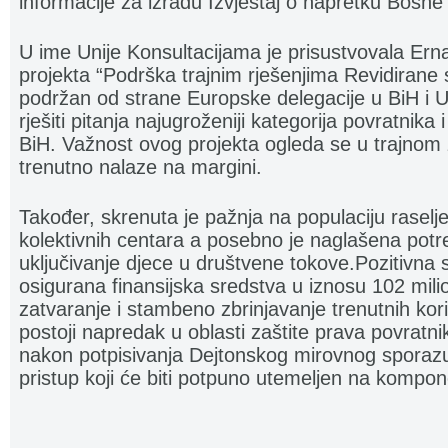
informacije za izradu Izvještaj o napretku Bosne
U ime Unije Konsultacijama je prisustvovala Erna
projekta “Podrška trajnim rješenjima Revidirane
podržan od strane Europske delegacije u BiH i U
rješiti pitanja najugroženiji kategorija povratnika i
BiH. Važnost ovog projekta ogleda se u trajnom 
trenutno nalaze na margini.
Također, skrenuta je pažnja na populaciju raseljen
kolektivnih centara a posebno je naglašena potr
uključivanje djece u društvene tokove.Pozitivna
osigurana finansijska sredstva u iznosu 102 mil
zatvaranje i stambeno zbrinjavanje trenutnih ko
postoji napredak u oblasti zaštite prava povrat
nakon potpisivanja Dejtonskog mirovnog spora
pristup koji će biti potpuno utemeljen na kompone