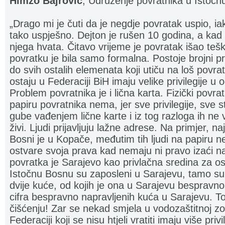
Himzo Bajrović
, Udruženje povratnika u Istočn
„Drago mi je čuti da je negdje povratak uspio, ia
tako uspješno. Dejton je rušen 10 godina, a kad 
njega hvata. Čitavo vrijeme je povratak išao teško
povratku je bila samo formalna. Postoje brojni p
do svih ostalih elemenata koji utiču na loš povrata
ostaju u Federaciji BiH imaju velike privilegije u
Problem povratnika je i lična karta. Fizički povr
papiru povratnika nema, jer sve privilegije, sve s
gube vađenjem lične karte i iz tog razloga ih ne
živi. Ljudi prijavljuju lažne adrese. Na primjer, n
Bosni je u Kopače, međutim tih ljudi na papiru
ostvare svoja prava kad nemaju ni pravo izaći n
povratka je Sarajevo kao privlačna sredina za o
Istočnu Bosnu su zaposleni u Sarajevu, tamo su 
dvije kuće, od kojih je ona u Sarajevu bespravn
cifra bespravno napravljenih kuća u Sarajevu. 
čišćenju! Zar se nekad smjela u vodozaštitnoj zon
Federaciji koji se nisu htjeli vratiti imaju više priv