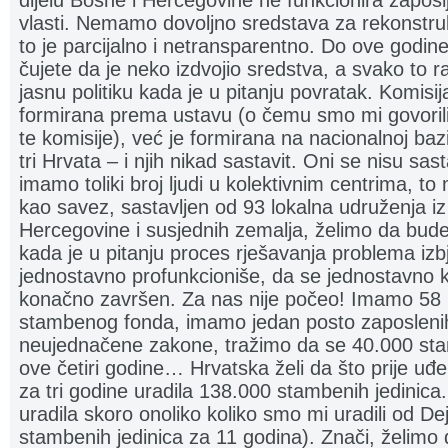
dijelu Bosne i Hercegovine ne funkcionira zapošlj
vlasti. Nemamo dovoljno sredstava za rekonstruk
to je parcijalno i netransparentno. Do ove godine
čujete da je neko izdvojio sredstva, a svako to 
jasnu politiku kada je u pitanju povratak. Komisija
formirana prema ustavu (o čemu smo mi govorili 
te komisije), već je formirana na nacionalnoj bazi 
tri Hrvata – i njih nikad sastavit. Oni se nisu sast
imamo toliki broj ljudi u kolektivnim centrima, 
kao savez, sastavljen od 93 lokalna udruženja i
Hercegovine i susjednih zemalja, želimo da bude j
kada je u pitanju proces rješavanja problema izbj
jednostavno profunkcioniše, da se jednostavno 
konačno završen. Za nas nije počeo! Imamo 58
stambenog fonda, imamo jedan posto zaposleni
neujednačene zakone, tražimo da se 40.000 stam
ove četiri godine… Hrvatska želi da što prije uđe
za tri godine uradila 138.000 stambenih jedinica. 
uradila skoro onoliko koliko smo mi uradili od 
stambenih jedinica za 11 godina). Znači, želimo 