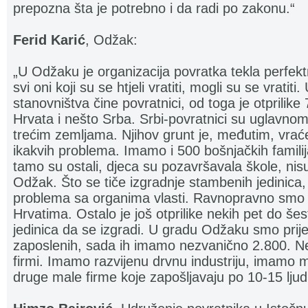
prepozna šta je potrebno i da radi po zakonu.“
Ferid Karić
, Odžak:
„U Odžaku je organizacija povratka tekla perfekt
svi oni koji su se htjeli vratiti, mogli su se vrat
stanovništva čine povratnici, od toga je otprilik
Hrvata i nešto Srba. Srbi-povratnici su uglavnom st
trećim zemljama. Njihov grunt je, međutim, vraće
ikakvih problema. Imamo i 500 bošnjačkih familij
tamo su ostali, djeca su pozavršavala škole, nisu 
Odžak. Što se tiče izgradnje stambenih jedinica,
problema sa organima vlasti. Ravnopravno smo 
Hrvatima. Ostalo je još otprilike nekih pet do š
jedinica da se izgradi. U gradu Odžaku smo prije
zaposlenih, sada ih imamo nezvanično 2.800. Ne
firmi. Imamo razvijenu drvnu industriju, imamo ma
druge male firme koje zapošljavaju po 10-15 ljudi