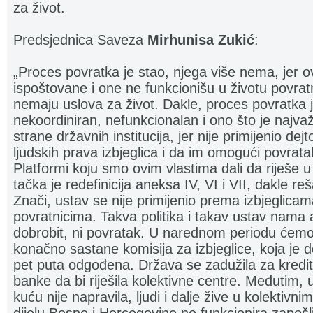
za život.
Predsjednica Saveza
Mirhunisa Zukić
:
„Proces povratka je stao, njega više nema, jer o
ispoštovane i one ne funkcionišu u životu povratnik
nemaju uslova za život. Dakle, proces povratka je
nekoordiniran, nefunkcionalan i ono što je najva
strane državnih institucija, jer nije primijenio dej
ljudskih prava izbjeglica i da im omogući povrata
Platformi koju smo ovim vlastima dali da riješe u
tačka je redefinicija aneksa IV, VI i VII, dakle r
Znači, ustav se nije primijenio prema izbjeglicama
povratnicima. Takva politika i takav ustav nama a
dobrobit, ni povratak. U narednom periodu ćemo od
konačno sastane komisija za izbjeglice, koja je d
pet puta odgođena. Država se zadužila za kredi
banke da bi riješila kolektivne centre. Međutim, u
kuću nije napravila, ljudi i dalje žive u kolektivn