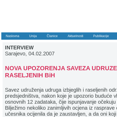
Naslovna
Unija
Članice
Aktuelnosti
Publikacije
INTERVIEW
Sarajevo, 04.02
.2007
NOVA UPOZORENJA SAVEZA UDRUZEN
RASELJENIH BiH
Savez udruženja udruga izbjeglih i raseljenih od
predsjedništva, nakon koje je upozorio buduće v
osnovnih 12 zadataka, čije ispunjavanje očekuju 
Bilježimo nekoliko zanimljivih ocjena iz rasprave 
učesnika ocijenila da je zaustavljen, a da oni koj