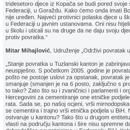
tridesetoro djece iz Kopača se budi pored svoje š
Federaciji, u Goraždu. Kako ćemo onda imati Bo
nije uređen. Najveći protivnici polaska djece u ško
u Federaciji u javnim ustanovama. Oni nisu htjeli
u školu i uticali su na druge da ne daju svoju dj
protiv povratka.“
Mitar Mihajlović
, Udruženje „Održivi povratak u
„Stanje povratka u Tuzlanski kanton je zabrinja
neuspješno. S početkom 2005. godine je povrata
pošto ne postoje uslovi za opstanak, povratak je 
smanjuje (smanjen je na 6 posto, zaključno s pr
to tako? Zato što su i zvaničnici i parlamenti i org
Hercegovini za cementiranje one etničke podjele 
rata. Sada se, po našoj ocjeni, vrši mirnodopska
se cementira i trajno vrši etnička podjela u BiH. 
ostvaruje u kantonu? Tako što u drugom entitetu
vlasti na području kantona i šire nisu spremne d