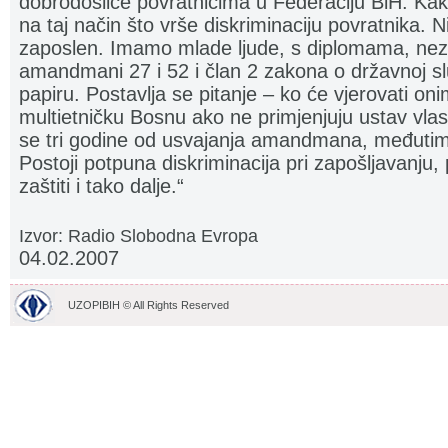
dobrodošlice povratnicima u Federaciju BiH. Kak
na taj način što vrše diskriminaciju povratnika. N
zaposlen. Imamo mlade ljude, s diplomama, nez
amandmani 27 i 52 i član 2 zakona o državnoj sl
papiru. Postavlja se pitanje – ko će vjerovati on
multietničku Bosnu ako ne primjenjuju ustav vla
se tri godine od usvajanja amandmana, međutim 
Postoji potpuna diskriminacija pri zapošljavanju, p
zaštiti i tako dalje.“
Izvor: Radio Slobodna Evropa
04.02.2007
UZOPIBIH © All Rights Reserved