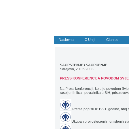
Naslovna
O Uniji
Clanice
SAOPŠTENJE / SAOPĆENJE
Sarajevo, 20.06.2008
PRESS KONFERENCIJA
POVODOM SVJE
Na Press konferenciji, koju je povodom Svje
raseljenih lica i povratnika u BiH, prisustvov
Prema popisu iz 1991. godine, broj 
Ukupan broj oštećenih i uništenih s