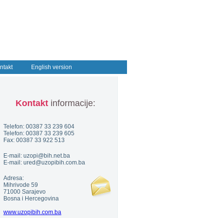
ntakt
English version
Kontakt
informacije:
Telefon: 00387 33 239 604
Telefon: 00387 33 239 605
Fax: 00387 33 922 513
E-mail: uzopi@bih.net.ba
E-mail: ured@uzopibih.com.ba
Adresa:
Mihrivode 59
71000 Sarajevo
Bosna i Hercegovina
www.uzopibih.com.ba