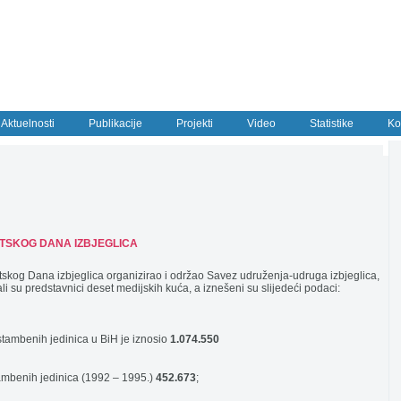
Aktuelnosti
Publikacije
Projekti
Video
Statistike
Ko
TSKOG DANA IZBJEGLICA
tskog Dana izbjeglica organizirao i održao Savez udruženja-udruga izbjeglica,
ali su predstavnici deset medijskih kuća, a iznešeni su slijedeći podaci:
stambenih jedinica u BiH je iznosio
1.074.550
tambenih jedinica (1992 – 1995.)
452.673
;