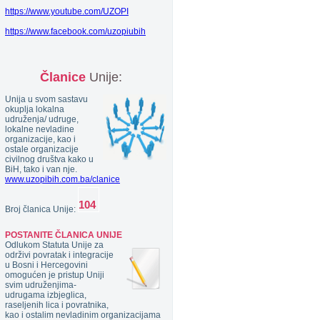
https://www.youtube.com/UZOPI
https://www.facebook.com/uzopiubih
Članice
Unije:
Unija u svom sastavu
okuplja lokalna
udruženja/ udruge,
lokalne nevladine
organizacije, kao i
ostale organizacije
civilnog društva kako u
BiH, tako i van nje.
www.uzopibih.com.ba/clanice
Broj članica Unije:
POSTANITE ČLANICA UNIJE
Odlukom Statuta Unije za
održivi povratak i integracije
u Bosni i Hercegovini
omogućen je pristup Uniji
svim udruženjima-
udrugama izbjeglica,
raseljenih lica i povratnika,
kao i ostalim nevladinim organizacijama