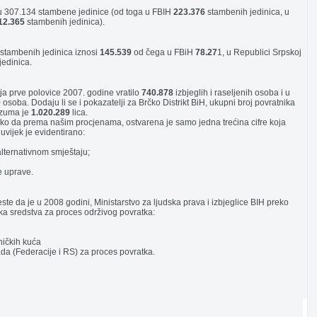
 307.134 stambene jedinice (od toga u FBIH
223.376
stambenih jedinica, u
12.365
stambenih jedinica).
h stambenih jedinica iznosi
145.539
od čega u FBiH
78.27
1, u Republici Srpskoj
edinica.
a prve polovice 2007. godine vratilo
740.878
izbjeglih i raseljenih osoba i u
9
osoba. Dodaju li se i pokazatelji za Brčko Distrikt BiH, ukupni broj povratnika
azuma je
1.020.289
lica.
tako da prema našim procjenama, ostvarena je samo jedna trećina cifre koja
uvijek je evidentirano:
alternativnom smještaju;
e
e uprave.
jeste da je u 2008 godini, Ministarstvo za ljudska prava i izbjeglice BIH preko
ska sredstva za proces održivog povratka:
tničkih kuća
lada (Federacije i RS) za proces povratka.