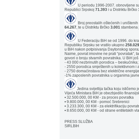
U periodu 1996-2007. obnovljene su
Republici Srpskoj
71.393
i u Distriktu Brčko
Broj preostalih oštećenih i uništeni
64.267
, te u Distriktu Brčko
3.001
stambena j
U Federaciju BiH se od 1996. do kraj
Republiku Srpsku se vratilo ukupno
258.02
u BiH nakon potpisivanja Daytonskog spor
Naime, povrat imovine ne prati “povratak”, 
govori o broju stvarnih povratnika. U BiH još 
- 43 000 nezbrinutih porodica – beskućnika;
- 2550 porodica smještenih u kolektivnom i 
- 2750 domaćinstava bez električne energij
-1% zaposlenih povratnika u organima javn
Jedina svijetlija tačka koju ističemo 
Vijeća Ministara BiH je obezbjedilo finansij
• 32.500.000, 00 KM - za proces povratka
• 9.800.000, 00 KM - pomoć Srebrenici
• 3.233.300, 00 KM - za elektrifikaciju povra
• 8.650.000, 00 KM - od strane entitetskih v
PRESS SLUŽBA
SIRLBIH