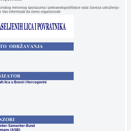
tonskog mirovnog sporazuma i petnaestogodišnjice rada Saveza udruženja-
mo Vas informisati da ćemo organizovati:
ih lica u Bosni i Hercegovini
eiter-Samariter-Bund
ermany (ASB)