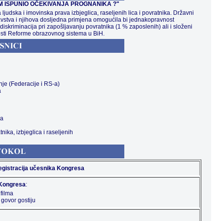
UM ISPUNIO OČEKIVANJA PROGNANIKA ?"
ljudska i imovinska prava izbjeglica, raseljenih lica i povratnika. Državni
ravstva i njihova dosljedna primjena omogućila bi jednakopravnost
 diskriminacija pri zapošljavanju povratnika (1 % zaposlenih) ali i složeni
sti Reforme obrazovnog sistema u BiH.
nje (Federacije i RS-a)
a
ja
ika, izbjeglica i raseljenih
registracija učesnika Kongresa
 Kongresa
:
 filma
 govor gostiju