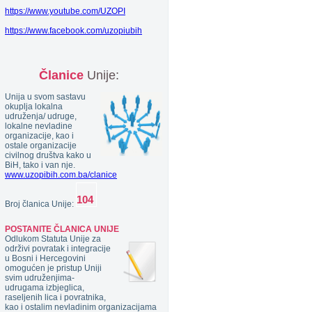
https://www.youtube.com/UZOPI
https://www.facebook.com/uzopiubih
Članice
Unije:
Unija u svom sastavu
okuplja lokalna
udruženja/ udruge,
lokalne nevladine
organizacije, kao i
ostale organizacije
civilnog društva kako u
BiH, tako i van nje.
www.uzopibih.com.ba/clanice
Broj članica Unije:
POSTANITE ČLANICA UNIJE
Odlukom Statuta Unije za
održivi povratak i integracije
u Bosni i Hercegovini
omogućen je pristup Uniji
svim udruženjima-
udrugama izbjeglica,
raseljenih lica i povratnika,
kao i ostalim nevladinim organizacijama