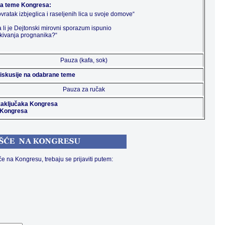
na teme Kongresa:
vratak izbjeglica i raseljenih lica u svoje domove“
 li je Dejtonski mirovni sporazum ispunio
kivanja prognanika?“
Pauza (kafa, sok)
iskusije na odabrane teme
Pauza za ručak
zaključaka Kongresa
 Kongresa
 na Kongresu, trebaju se prijaviti putem: