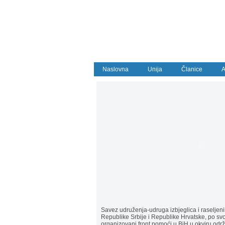
Naslovna
Unija
Članice
A
Savez udruženja-udruga izbjeglica i raseljeni
Republike Srbije i Republike Hrvatske, po sv
organizovani front pomoći u BiH u okviru održ