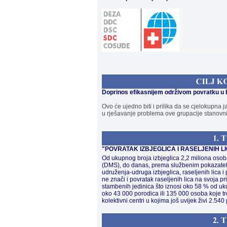
...............................
Doprinos efikasnijem održivom povratku u 
Ovo će ujedno biti i prilika da se cjelokupna ja
u rješavanje problema ove grupacije stanovni
"POVRATAK IZBJEGLICA I RASELJENIH L
Od ukupnog broja izbjeglica 2,2 miliona osob
(DMS), do danas, prema službenim pokazate
udruženja-udruga izbjeglica, raseljenih lica i
ne znači i povratak raseljenih lica na svoja 
stambenih jedinica što iznosi oko 58 % od uk
oko 43 000 porodica ili 135 000 osoba koje t
kolektivni centri u kojima još uvijek živi 2.54