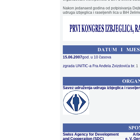
Nakon jedanaest godina od potpisivanja Dej
udruga izbjeglica i raseljenih lica u BiH želi
15.06.2007
god. u 10 časova
zgrada UNITIC-a Fra Anđela Zvizdovića br.
1
Savez udruženja-udruga izbjeglica i raseljen
Swiss Agency for Development
.............
Arb
and Cooperation (SDC)
......................
e. V. G