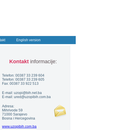
takt
English version
Kontakt
informacije:
Telefon: 00387 33 239 604
Telefon: 00387 33 239 605
Fax: 00387 33 922 513
E-mail: uzopi@bih.net.ba
E-mail: ured@uzopibih.com.ba
Adresa:
Mihrivode 59
71000 Sarajevo
Bosna i Hercegovina
www.uzopibih.com.ba