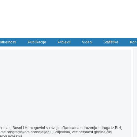
ktuelnosti
Publikacije
Projekti
Video
Statistike
Kon
h lica u Bosni i Hercegovini sa svojim članicama udruženja-udruga iz BiH,
ome programskom opredjeljenju i ciljevima, već petnaest godina čini
ivog povratka.