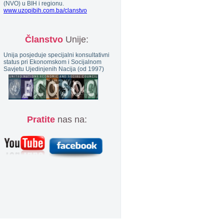
(NVO) u BIH i regionu.
www.uzopibih.com.ba/clanstvo
Članstvo
Unije:
Unija posjeduje specijalni konsultativni
status pri Ekonomskom i Socijalnom
Savjetu Ujedinjenih Nacija (od 1997)
Pratite
nas na: