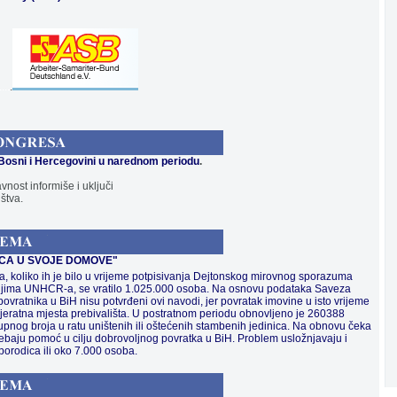
....
.
Bosni i Hercegovini u narednom periodu
.
vnost informiše i uključi
štva.
ICA U SVOJE DOMOVE"
a, koliko ih je bilo u vrijeme potpisivanja Dejtonskog mirovnog sporazuma
ljima UNHCR-a, se vratilo 1.025.000 osoba. Na osnovu podataka Saveza
 povratnika u BiH nisu potvrđeni ovi navodi, jer povratak imovine u isto vrijeme
prijeratna mjesta prebivališta. U postratnom periodu obnovljeno je 260388
upnog broja u ratu uništenih ili oštećenih stambenih jedinica. Na obnovu čeka
rebaju pomoć u cilju dobrovoljnog povratka u BiH. Problem usložnjavaju i
0 porodica ili oko 7.000 osoba.