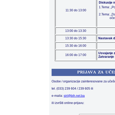
Diskusije 
1.Tema: „Po
11:30 do 13:00
2.Tema: „Da
.............
oče
13:00 do 13:30
13:30 do 15:30
Nastavak d
15:30 do 16:00
Usvajanje 
16:00 do 17:00
Zatvaranje
Osobe / organizacije zainteresovane za učešće
tel. (033) 239 604 / 239 605 ili
e-maila:
sirl@bih.net.ba
ili izvršiti online-prijavu: