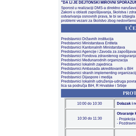
"DA LI JE DEJTONSKI MIROVNI SPORAZ
Sporost u realizaciji DMS-a direktno narušava 
Zakoni u oblasti zapošljavanja, školstva i zd
ostvarivanja osnovnih prava, te bi se izbjegla
problemi vezani za školstvo zbog nedovršeno
Predstavnici Državnih institucija
Predstavnici Ministarstava Entiteta
Predstavnici Kantonalnih Ministarstava
Predstavnici Agencije i Zavoda za zapošljava
Predstavnici Fondova zdravstenog osiguranj
Predstavnici Međunarodnih organizacija
Predstavnici lokalnih zajednica
Predstavnici Ambasada akreditovanih u BiH
Predstavnici stranih implementing organizaci
Predstavnici Dijaspore i medija
Predstavnici lokalnih udruženja-udruga povratn
lica sa područja BiH, R Hrvatske i Srbije
10:00 do 10:30
Dolazak i 
Otvaranje
10:30 do 11:30
- Projekcija
- Pozdravni