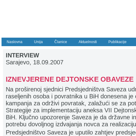
Naslovna
Unija
Članice
Aktuelnosti
Publikacije
INTERVIEW
Sarajevo, 18.09
.2007
IZNEVJERENE DEJTONSKE OBAVEZE
Na proširenoj sjednici Predsjedništva Saveza udr
raseljenih osoba i povratnika u BiH donesena je
kampanja za održivi povratak, zalažući se za p
Strategije za implementaciju aneksa VII Dejto
BiH. Ključno upozorenje Saveza je da državne ins
potrebu dovoljnog izdvajanja novca za realizaciju
Predsjedništvo Saveza je uputilo zahtjev predsj