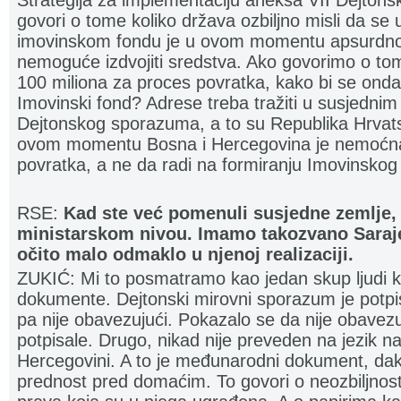
Strategija za implementaciju aneksa VII Dejto
govori o tome koliko država ozbiljno misli da se 
imovinskom fondu je u ovom momentu apsurdno pr
nemoguće izdvojiti sredstva. Ako govorimo o tome
100 miliona za proces povratka, kako bi se onda
Imovinski fond? Adrese treba tražiti u susjedni
Dejtonskog sporazuma, a to su Republika Hrvats
ovom momentu Bosna i Hercegovina je nemoćna 
povratka, a ne da radi na formiranju Imovinskog
RSE:
Kad ste već pomenuli susjedne zemlje, 
ministarskom nivou. Imamo takozvano Sarajev
očito malo odmaklo u njenoj realizaciji.
ZUKIĆ: Mi to posmatramo kao jedan skup ljudi k
dokumente. Dejtonski mirovni sporazum je potpis
pa nije obavezujući. Pokazalo se da nije obavezu
potpisale. Drugo, nikad nije preveden na jezik na
Hercegovini. A to je međunarodni dokument, dakle
prednost pred domaćim. To govori o neozbiljnosti