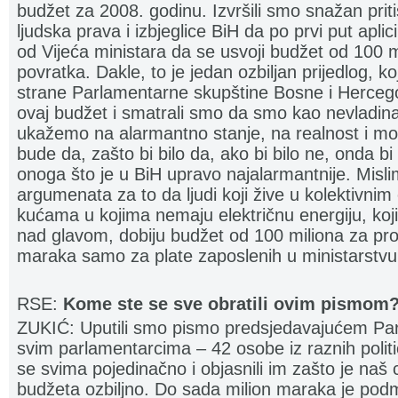
budžet za 2008. godinu. Izvršili smo snažan prit
ljudska prava i izbjeglice BiH da po prvi put apli
od Vijeća ministara da se usvoji budžet od 100 
povratka. Dakle, to je jedan ozbiljan prijedlog, ko
strane Parlamentarne skupštine Bosne i Hercego
ovaj budžet i smatrali smo da smo kao nevladina
ukažemo na alarmantno stanje, na realnost i mo
bude da, zašto bi bilo da, ako bi bilo ne, onda bi 
onoga što je u BiH upravo najalarmantnije. Misli
argumenata za to da ljudi koji žive u kolektivnim 
kućama u kojima nemaju električnu energiju, koj
nad glavom, dobiju budžet od 100 miliona za pro
maraka samo za plate zaposlenih u ministarstvu
RSE:
Kome ste se sve obratili ovim pismom
ZUKIĆ: Uputili smo pismo predsjedavajućem Par
svim parlamentarcima – 42 osobe iz raznih politič
se svima pojedinačno i objasnili im zašto je naš c
budžeta ozbiljno. Do sada milion maraka je podm