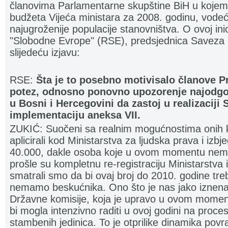
članovima Parlamentarne skupštine BiH u kojem 
budžeta Vijeća ministara za 2008. godinu, vode
najugroženije populacije stanovništva. O ovoj inici
"Slobodne Evrope" (RSE), predsjednica Saveza M
slijedeću izjavu:
RSE:
Šta je to posebno motivisalo članove P
potez, odnosno ponovno upozorenje najodgo
u Bosni i Hercegovini da zastoj u realizaciji S
implementaciju aneksa VII.
ZUKIĆ: Suočeni sa realnim mogućnostima onih 
aplicirali kod Ministarstva za ljudska prava i izbje
40.000, dakle osoba koje u ovom momentu nema
prošle su kompletnu re-registraciju Ministarstva i z
smatrali smo da bi ovaj broj do 2010. godine tre
nemamo beskućnika. Ono što je nas jako iznenadi
Državne komisije, koja je upravo u ovom momentu
bi mogla intenzivno raditi u ovoj godini na proc
stambenih jedinica. To je otprilike dinamika pov