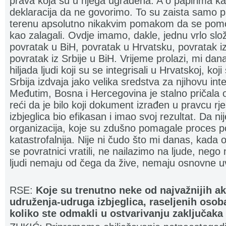
prava koja su u njega ugrađena. A o papirima ka
deklaracija da ne govorimo. To su zaista samo papi
terenu apsolutno nikakvim pomakom da se pomo
kao zalagali. Ovdje imamo, dakle, jednu vrlo slo
povratak u BiH, povratak u Hrvatsku, povratak iz
povratak iz Srbije u BiH. Vrijeme prolazi, mi dan
hiljada ljudi koji su se integrisali u Hrvatskoj, koji 
Srbija izdvaja jako velika sredstva za njihovu inte
Međutim, Bosna i Hercegovina je stalno pričal
reći da je bilo koji dokument izrađen u pravcu r
izbjeglica bio efikasan i imao svoj rezultat. Da n
organizacija, koje su zdušno pomagale proces pov
katastrofalnija. Nije ni čudo što mi danas, kada 
se povratnici vratili, ne nailazimo na ljude, nego
ljudi nemaju od čega da žive, nemaju osnovne uv
RSE:
Koje su trenutno neke od najvažnijih ak
udruženja-udruga izbjeglica, raseljenih osoba
koliko ste odmakli u ostvarivanju zaključak