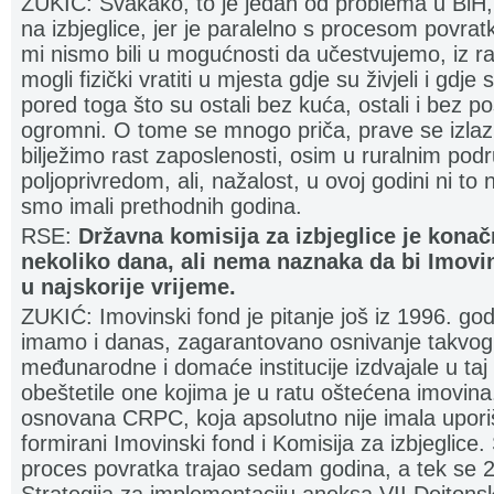
ZUKIĆ: Svakako, to je jedan od problema u BiH, a
na izbjeglice, jer je paralelno s procesom povratka
mi nismo bili u mogućnosti da učestvujemo, iz raz
mogli fizički vratiti u mjesta gdje su živjeli i gdje 
pored toga što su ostali bez kuća, ostali i bez po
ogromni. O tome se mnogo priča, prave se izlazne
bilježimo rast zaposlenosti, osim u ruralnim podr
poljoprivredom, ali, nažalost, u ovoj godini ni t
smo imali prethodnih godina.
RSE:
Državna komisija za izbjeglice je konačn
nekoliko dana, ali nema naznaka da bi Imovi
u najskorije vrijeme.
ZUKIĆ: Imovinski fond je pitanje još iz 1996. go
imamo i danas, zagarantovano osnivanje takvog 
međunarodne i domaće institucije izdvajale u taj 
obeštetile one kojima je u ratu oštećena imovina
osnovana CRPC, koja apsolutno nije imala upori
formirani Imovinski fond i Komisija za izbjeglice
proces povratka trajao sedam godina, a tek se 2