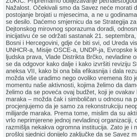
ZUKIĆ: Pripremamo obilježavanje petnaestogodi
Nažalost. Očekivali smo da Savez neće morati 
postojanje brojati u mjesecima, a ne u godinama. 
se desilo. Daćemo smjernicu da se Strategija za
Dejtonskog mirovnog sporazuma doradi, odnosno
inicijativu će se održati sastanak 21. septembra, 
Bosni i Hercegovini, gdje će biti svi, od Ureda v
UNHCR-a, Misije OSCE-a, UNDP-ja, Evropske kom
ljudska prava, Vlade Distrikta Brčko, nevladine or
se da odgovor kako dalje i kako izvršiti reviziju 
aneksa VII, kako bi ona bila efikasnija i dala re
možda više uradimo nego ovoliko vremena što j
momentu naše aktivnosti, kojima želimo da dam
želimo da se poveća ovaj budžet, koji je ovakav 
maraka – možda čak i simboličan u odnosu na po
procjenjujemo da je samo za rekonstrukciju neo
milijarde maraka. Prema tome, mislim da su akti
vrlo neprimjerene jednoj nevladinoj organizaciji, 
razmišlja nekakva ogromna institucija. Zato je i
prošloj sjednici donijelo zaključke da se Savez mor