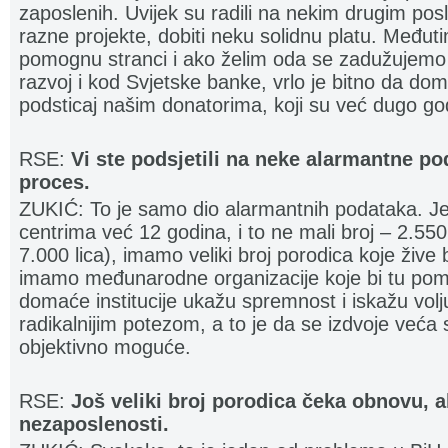
zaposlenih. Uvijek su radili na nekim drugim pos
razne projekte, dobiti neku solidnu platu. Među
pomognu stranci i ako želim oda se zadužujem
razvoj i kod Svjetske banke, vrlo je bitno da doma
podsticaj našim donatorima, koji su već dugo go
RSE:
Vi ste podsjetili na neke alarmantne po
proces.
ZUKIĆ: To je samo dio alarmantnih podataka. Jer, 
centrima već 12 godina, i to ne mali broj – 2.55
7.000 lica), imamo veliki broj porodica koje žive 
imamo međunarodne organizacije koje bi tu pom
domaće institucije ukažu spremnost i iskažu vol
radikalnijim potezom, a to je da se izdvoje veća 
objektivno moguće.
RSE:
Još veliki broj porodica čeka obnovu, al
nezaposlenosti.