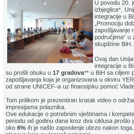
U povodu 20. 
izbjeglica*, Uni
integracije u B
„Promociju dobr
zapošljavanje 
područjima“ u 
skupštine BiH.
Ovaj dan Unija 
integracije u B
su prošli obuku u
17 gradova
** u BiH sa ciljem 
zapošljavanja koja je organizovana u okviru Y
od strane UNICEF–a uz finansijsku pomoć Vlade 
Tom prilikom je prezentiran kratak video o održ
impresijama polaznika.
Ove edukacije o potrebnim vještinama i kompete
periodu od godinu dana kroz dva ciklusa prošlo
oko
6%
ih je našlo zaposlenje ubrzo nakon toga.