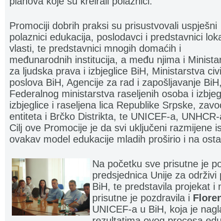
planova koje su kreirali polaznici.
Promociji dobrih praksi su prisustvovali uspješni
polaznici edukacija, poslodavci i predstavnici lok
vlasti, te predstavnici mnogih domaćih i
međunarodnih institucija, a među njima i Minista
za ljudska prava i izbjeglice BiH, Ministarstva civi
poslova BiH, Agencije za rad i zapošljavanje BiH
Federalnog ministarstva raseljenih osoba i izbjeg
izbjeglice i raseljena lica Republike Srpske, zav
entiteta i Brčko Distrikta, te UNICEF-a, UNHC
Cilj ove Promocije je da svi uključeni razmijene 
ovakav model edukacije mladih proširio i na osta
Na početku sve prisutne je p
predsjednica Unije za održivi 
BiH, te predstavila projekat i
prisutne je pozdravila i
Flore
UNICEF-a u BiH, koja je nagla
rezultatima ovog procesa eduk