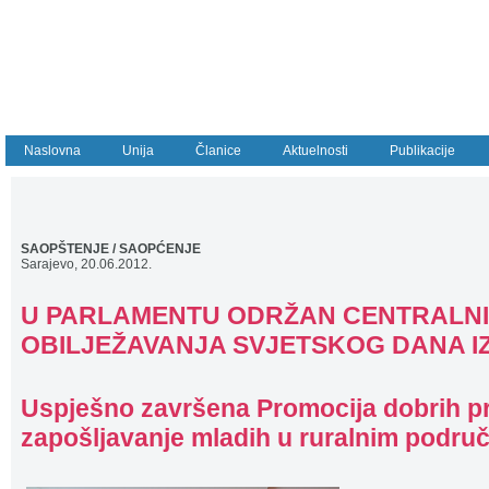
Naslovna
Unija
Članice
Aktuelnosti
Publikacije
SAOPŠTENJE / SAOPĆENJE
Sarajevo, 20.06.2012.
U PARLAMENTU ODRŽAN CENTRALN
OBILJEŽAVANJA SVJETSKOG DANA I
Uspješno završena Promocija dobrih pra
zapošljavanje mladih u ruralnim podru