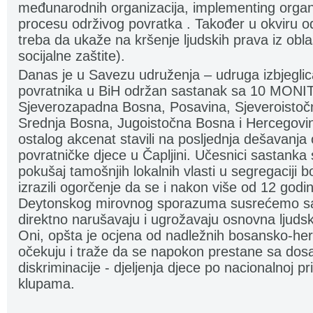
međunarodnih organizacija, implementing organiz
procesu održivog povratka . Također u okviru o
treba da ukaže na kršenje ljudskih prava iz obla
socijalne zaštite).
Danas je u Savezu udruženja – udruga izbjeglica,
povratnika u BiH održan sastanak sa 10 MONIT
Sjeverozapadna Bosna, Posavina, Sjeveroistočn
Srednja Bosna, Jugoistočna Bosna i Hercegovi
ostalog akcenat stavili na posljednja dešavanja
povratničke djece u Čapljini. Učesnici sastanka 
pokušaj tamošnjih lokalnih vlasti u segregaciji b
izrazili ogorčenje da se i nakon više od 12 godi
Deytonskog mirovnog sporazuma susrećemo sa
direktno narušavaju i ugrožavaju osnovna ljuds
Oni, opšta je ocjena od nadležnih bosansko-herce
očekuju i traže da se napokon prestane sa do
diskriminacije - djeljenja djece po nacionalnoj p
klupama.