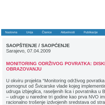
Naslovna
Unija
Članice
Aktuelnosti
Publikacije
SAOPŠTENJE / SAOPĆENJE
Sarajevo, 07.04.2009
MONITORING ODRŽIVOG POVRATKA: DISKR
OBRAZOVANJU
U okviru projekta “Monitoring održivog povratka 
pomognut od Švicarske vlade kojeg implementi
udruga izbjeglica, raseljenih lica i povratnika u
– udruge u naredne tri godine kao prva NVO ima 
racionalno trošenje izdvojenih sredstava od stran