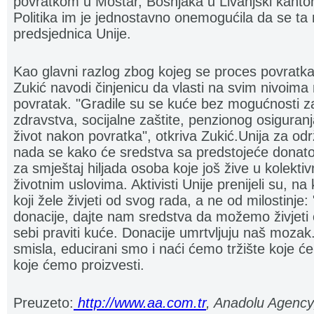
povratkom u Mostar, Bošnjaka u Livanjski kanto
Politika im je jednostavno onemogućila da se ta nj
predsjednica Unije.
Kao glavni razlog zbog kojeg se proces povratka 
Zukić navodi činjenicu da vlasti na svim nivoima 
povratak. "Gradile su se kuće bez mogućnosti z
zdravstva, socijalne zaštite, penzionog osiguranj
život nakon povratka", otkriva Zukić.Unija za održ
nada se kako će sredstva sa predstojeće donator
za smještaj hiljada osoba koje još žive u kolekti
životnim uslovima. Aktivisti Unije prenijeli su, na
koji žele živjeti od svog rada, a ne od milostinj
donacije, dajte nam sredstva da možemo živjeti
sebi praviti kuće. Donacije umrtvljuju naš mozak
smisla, educirani smo i naći ćemo tržište koje će
koje ćemo proizvesti.
Preuzeto:
http://www.aa.com.tr
, Anadolu Agency