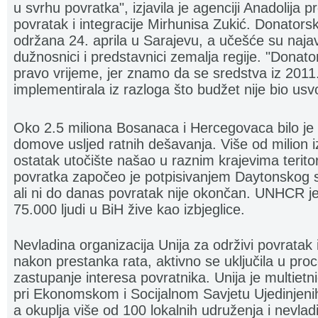
u svrhu povratka", izjavila je agenciji Anadolija p
povratak i integracije Mirhunisa Zukić. Donatorsk
održana 24. aprila u Sarajevu, a učešće su najav
dužnosnici i predstavnici zemalja regije. "Donato
pravo vrijeme, jer znamo da se sredstva iz 2011
implementirala iz razloga što budžet nije bio usvo
Oko 2.5 miliona Bosanaca i Hercegovaca bilo je 
domove usljed ratnih dešavanja. Više od milion iz
ostatak utočište našao u raznim krajevima terito
povratka započeo je potpisivanjem Daytonskog
ali ni do danas povratak nije okončan. UNHCR j
75.000 ljudi u BiH žive kao izbjeglice.
Nevladina organizacija Unija za održivi povratak 
nakon prestanka rata, aktivno se uključila u proc
zastupanje interesa povratnika. Unija je multietni
pri Ekonomskom i Socijalnom Savjetu Ujedinjeni
a okuplja više od 100 lokalnih udruženja i nevladi