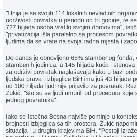
"Unija je sa svojih 114 lokalnih nevladinih organi
održivosti povratka u periodu od tri godine, te 
727 hiljada osoba vratilo svojim domovima", istič
"privatizacija išla paralelno sa procesom povrat
ljudima da se vrate na svoja radna mjesta i zapo
Do danas je obnovljeno 68% stambenog fonda, 
stambenih jedinica, a 145 hiljada kuća i stanova 
za održivi povratak naglašavaju kako u bazi pod
ljudska prava i izbjeglice BiH ima još 43 hiljade 
od 100 hiljada ljudi nije prijavilo za povratak. Ra
Zukić, "što su se ljudi umorili od procedura koje
jednog povratnika".
Iako se Istočna Bosna najviše pominje u kontek
brojnosti izbjeglica sa tih prostora, Zukić napomi
situacija i u drugim krajevima BiH. "Postoji izraž