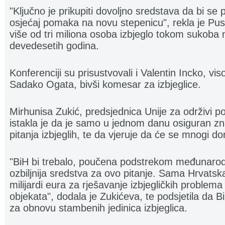
"Ključno je prikupiti dovoljno sredstava da bi se
osjećaj pomaka na novu stepenicu", rekla je Pusi
više od tri miliona osoba izbjeglo tokom sukoba
devedesetih godina.
Konferenciji su prisustvovali i Valentin Incko, vis
Sadako Ogata, bivši komesar za izbjeglice.
Mirhunisa Zukić, predsjednica Unije za održivi po
istakla je da je samo u jednom danu osiguran zn
pitanja izbjeglih, te da vjeruje da će se mnogi do
"BiH bi trebalo, poučena podstrekom međunarodn
ozbiljnija sredstva za ovo pitanje. Sama Hrvatska
milijardi eura za rješavanje izbjegličkih problema
objekata", dodala je Zukićeva, te podsjetila da 
za obnovu stambenih jedinica izbjeglica.