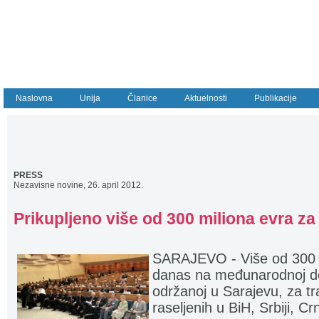
Naslovna
Unija
Članice
Aktuelnosti
Publikacije
PRESS
Nezavisne novine, 26. april 2012.
Prikupljeno više od 300 miliona evra za 
SARAJEVO - Više od 300 mi
danas na međunarodnoj don
održanoj u Sarajevu, za tra
raseljenih u BiH, Srbiji, Cr