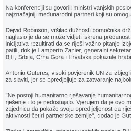
Na konferenciji su govorili ministri vanjskih poslo
najznačajniji međunarodni partneri koji su omoguć
Dejvid Robinson, vršilac dužnosti pomoćnika dr
naglasio je da se može vidjeti iskrena predanost č
inicijativa rezultirati da se riješi važno pitanje iz
patili, dok je Lamberto Zanier, generalni sekret
BiH, Srbija, Crna Gora i Hrvatska pokazale hrab
Antonio Guteres, visoki povjerenik UN za izbjegl
za slaviti, jer se opredjeljuje za zatvaranje najbo
"Ne postoji humanitarno rješavanje humanitarnog 
rješenje i to je nedostajalo. Vjerujem da je ov
zajednicu da pokaže svoju opredijeljenost da riješi
aktivnosti četiri partnerske zemlje", dodao je Gu