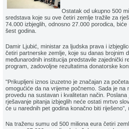
Ostatak od ukupno 500 mi
sredstava koje su ove četiri zemlje tražile za rj
74.000 izbjeglih, odnosno 27.000 porodica, biće
šest godina.
Damir Ljubić, ministar za ljudska prava i izbjegli
četiri partnerske zemlje, koje su danas brojnim 
međunarodnih institucija predstavile zajednički r
program, zadovoljne rezultatima donatorske konf
"Prikupljeni iznos izuzetno je značajan za početa
omogućiće da na vrijeme počnemo. Sada je na na
provedu na sustavan i kvalitetan način. Poslana
rješavanje pitanja izbjeglih neće ostati mrtvo s
će u narednih pet godina konačno biti riješeno", n
Na traženu sumu od 500 miliona eura četiri zemlj