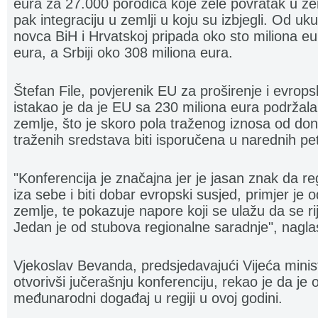
eura za 27.000 porodica koje žele povratak u zemlj
pak integraciju u zemlji u koju su izbjegli. Od 
novca BiH i Hrvatskoj pripada oko sto miliona eu
eura, a Srbiji oko 308 miliona eura.
Štefan File, povjerenik EU za proširenje i evrops
istakao je da je EU sa 230 miliona eura podržala
zemlje, što je skoro pola traženog iznosa od don
traženih sredstava biti isporučena u narednih pe
"Konferencija je značajna jer je jasan znak da reg
iza sebe i biti dobar evropski susjed, primjer je o
zemlje, te pokazuje napore koji se ulažu da se rij
Jedan je od stubova regionalne saradnje", naglasi
Vjekoslav Bevanda, predsjedavajući Vijeća minis
otvorivši jučerašnju konferenciju, rekao je da je 
međunarodni događaj u regiji u ovoj godini.