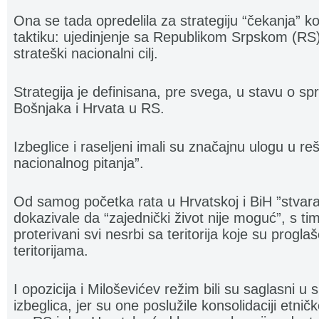
Ona se tada opredelila za strategiju “čekanja” koj
taktiku: ujedinjenje sa Republikom Srpskom (RS)
strateški nacionalni cilj.
Strategija je definisana, pre svega, u stavu o s
Bošnjaka i Hrvata u RS.
Izbeglice i raseljeni imali su značajnu ulogu u r
nacionalnog pitanja”.
Od samog početka rata u Hrvatskoj i BiH ”stvara
dokazivale da “zajednički život nije moguć”, s t
proterivani svi nesrbi sa teritorija koje su progl
teritorijama.
I opozicija i Miloševićev režim bili su saglasni u
izbeglica, jer su one poslužile konsolidaciji etni