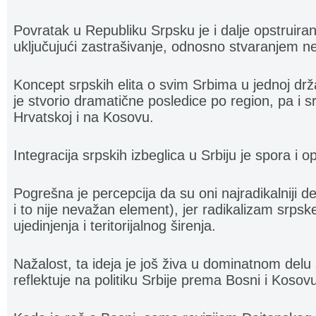
Povratak u Republiku Srpsku je i dalje opstruir
uključujući zastrašivanje, odnosno stvaranjem ne
Koncept srpskih elita o svim Srbima u jednoj drža
je stvorio dramatične posledice po region, pa i s
Hrvatskoj i na Kosovu.
Integracija srpskih izbeglica u Srbiju je spora i
Pogrešna je percepcija da su oni najradikalniji 
i to nije nevažan element), jer radikalizam srpske 
ujedinjenja i teritorijalnog širenja.
Nažalost, ta ideja je još živa u dominatnom delu 
reflektuje na politiku Srbije prema Bosni i Kosovu