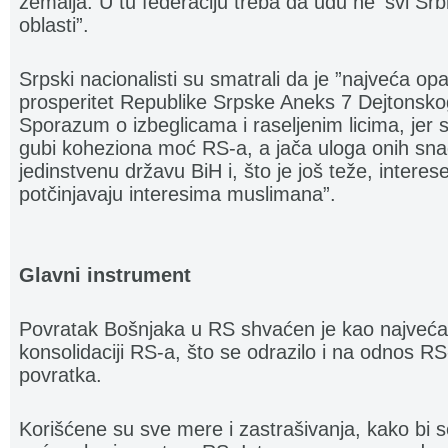
zemalja. U tu federaciju treba da uđu ne ‘svi Srb
oblasti”.
Srpski nacionalisti su smatrali da je ”najveća op
prosperitet Republike Srpske Aneks 7 Dejtonsko
Sporazum o izbeglicama i raseljenim licima, jer
gubi koheziona moć RS-a, a jača uloga onih sna
jedinstvenu državu BiH i, što je još teže, intere
potčinjavaju interesima muslimana”.
Glavni instrument
Povratak Bošnjaka u RS shvaćen je kao najveća 
konsolidaciji RS-a, što se odrazilo i na odnos 
povratka.
Korišćene su sve mere i zastrašivanja, kako bi s