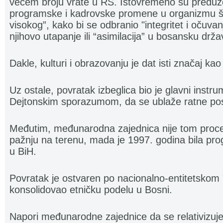
većem broju vrate u RS. Istovremeno su preduze
programske i kadrovske promene u organizmu š
visokog”, kako bi se odbranio "integritet i očuvan
njihovo utapanje ili “asimilacija” u bosansku drža
Dakle, kulturi i obrazovanju je dat isti značaj kao i 
Uz ostale, povratak izbeglica bio je glavni instr
Dejtonskim sporazumom, da se ublaže ratne posl
Međutim, međunarodna zajednica nije tom proce
pažnju na terenu, mada je 1997. godina bila pr
u BiH.
Povratak je ostvaren po nacionalno-entitetskom ”
konsolidovao etničku podelu u Bosni.
Napori međunarodne zajednice da se relativizuj