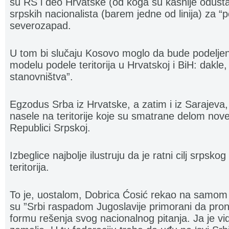
su RS i deo Hrvatske (od koga su kasnije odustali
srpskih nacionalista (barem jedne od linija) za 
severozapad.
U tom bi slučaju Kosovo moglo da bude podelj
modelu podele teritorija u Hrvatskoj i BiH: dakl
stanovništva”.
Egzodus Srba iz Hrvatske, a zatim i iz Sarajeva, i
nasele na teritorije koje su smatrane delom nove
Republici Srpskoj.
Izbeglice najbolje ilustruju da je ratni cilj srpsko
teritorija.
To je, uostalom, Dobrica Ćosić rekao na samom 
su ”Srbi raspadom Jugoslavije primorani da pron
formu rešenja svog nacionalnog pitanja. Ja je vid