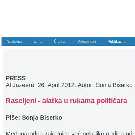
Naslovna
Unija
Članice
Aktuelnosti
Publikacije
PRESS
Al Jazeera, 26. April 2012. Autor: Sonja Biserko
Raseljeni - alatka u rukama političara
Piše: Sonja Biserko
Međunarodna zajednica već nekoliko godina prip