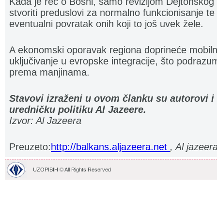
Kada je reč o Bosni, samo revizijom Dejtonsk
stvoriti preduslovi za normalno funkcionisanje te 
eventualni povratak onih koji to još uvek žele.
A ekonomski oporavak regiona doprineće mobilno
uključivanje u evropske integracije, što podra
prema manjinama.
Stavovi izraženi u ovom članku su autorovi i
uredničku politiku Al Jazeere.
Izvor: Al Jazeera
Preuzeto:
http://balkans.aljazeera.net
, Al jazeer
UZOPIBIH © All Rights Reserved