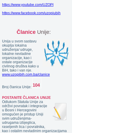
https://www.youtube.com/UZOPI
https://www.facebook.com/uzopiubih
Članice
Unije:
Unija u svom sastavu
okuplja lokalna
udruženja/ udruge,
lokalne nevladine
organizacije, kao i
ostale organizacije
civilnog društva kako u
BiH, tako i van nje.
www.uzopibih.com.ba/clanice
Broj članica Unije:
POSTANITE ČLANICA UNIJE
Odlukom Statuta Unije za
održivi povratak i integracije
u Bosni i Hercegovini
omogućen je pristup Uniji
svim udruženjima-
udrugama izbjeglica,
raseljenih lica i povratnika,
kao i ostalim nevladinim organizacijama