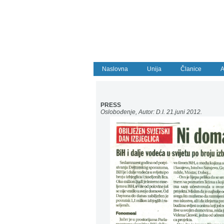
Naslovna
Unija
Članice
A
PRESS
Oslobođenje, Autor: D.I. 21.juni 2012.