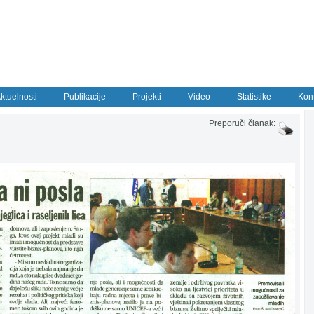
ktuelnosti
Publikacije
Projekti
Video
Statistike
Kon
Preporuči članak: