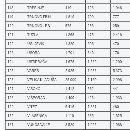
118.
TREBINJE
410
128
1.046
119.
TRNOVO FBIH
1.819
700
777
120.
TRNOVO - RS
575
258
259
121.
TUZLA
1.268
475
2.416
122.
UGLJEVIK
1.320
396
470
123.
USORA
1.701
540
176
124.
USTIPRAČA
4.678
1.389
1.200
125.
VAREŠ
2.926
1.036
5.373
126.
VELIKA KLADUŠA
25.000
7.150
2.998
127.
VISOKO
1.412
362
441
128.
VIŠEGRAD
1.400
426
1.933
129.
VITEZ
6.416
1.881
480
130.
VLASENICA
1.110
385
1.625
131.
VUKOSAVLJE
3.520
1.095
1.088