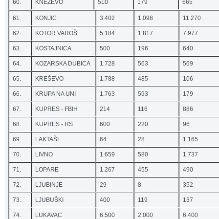
60.
KNEŽEVO
510
179
665
61.
KONJIC
3.402
1.098
11.270
62.
KOTOR VAROŠ
5.184
1.817
7.977
63.
KOSTAJNICA
500
196
640
64.
KOZARSKA DUBICA
1.728
563
569
65.
KREŠEVO
1.788
485
106
66.
KRUPA NA UNI
1.763
593
179
67.
KUPRES - FBIH
214
116
886
68.
KUPRES - RS
600
220
96
69.
LAKTAŠI
64
28
1.165
70.
LIVNO
1.659
580
1.737
71.
LOPARE
1.267
455
490
72.
LJUBINJE
29
8
352
73.
LJUBUŠKI
400
119
137
74.
LUKAVAC
6.500
2.000
6.400