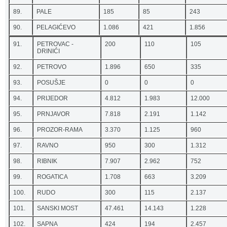
89.
PALE
185
85
243
90.
PELAGIĆEVO
1.086
421
1.856
91.
PETROVAC -
200
110
105
DRINIĆI
92.
PETROVO
1.896
650
335
93.
POSUŠJE
0
0
0
94.
PRIJEDOR
4.812
1.983
12.000
95.
PRNJAVOR
7.818
2.191
1.142
96.
PROZOR-RAMA
3.370
1.125
960
97.
RAVNO
950
300
1.312
98.
RIBNIK
7.907
2.962
752
99.
ROGATICA
1.708
663
3.209
100.
RUDO
300
115
2.137
101.
SANSKI MOST
47.461
14.143
1.228
102.
SAPNA
424
194
2.457