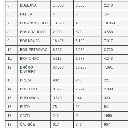
5.
BIJELJINA
14.000
6.000
2.240
6.
BILEĆA
4
3
157
7.
BOSANSKI BROD
13.893
4.595
10.850
8.
BOS.GRAHOVO
2.000
671
3.558
9.
BOS.KRUPA
16.426
5.189
7.017
10.
BOS. PETROVAC
8.327
3.035
2.720
11.
BRATUNAC
5.112
1.777
4.243
12.
BRČKO
37.336
10.933
7.891
DISTRIKT
13.
BREZA
902
243
221
14.
BUGOJNO
8.877
2.774
2.800
15.
BUSOVAČA
3.520
944
323
16.
BUŽIM
75
21
54
17.
CAZIN
242
54
1950
18.
ČAJNIČE
617
246
957