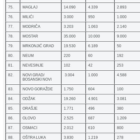
75.
MAGLAJ
14.090
4.339
2.893
76.
MILIĆI
3.000
950
1.000
77.
MODRIČA
3.203
1.063
2.140
78.
MOSTAR
35.000
10.000
9.000
79.
MRKONJIĆ GRAD
19.530
6.189
50
80.
NEUM
220
60
192
81.
NEVESINJE
102
42
253
82.
NOVI GRAD/
3.004
1.000
4.588
BOSANSKI NOVI
83.
NOVO GORAŽDE
1.750
604
100
84.
ODŽAK
19.260
4.901
3.081
85.
ORAŠJE
1.771
496
380
86.
OLOVO
2.525
687
1.209
87.
OSMACI
2.012
610
800
88.
OŠTRA LUKA
3.830
1.219
278