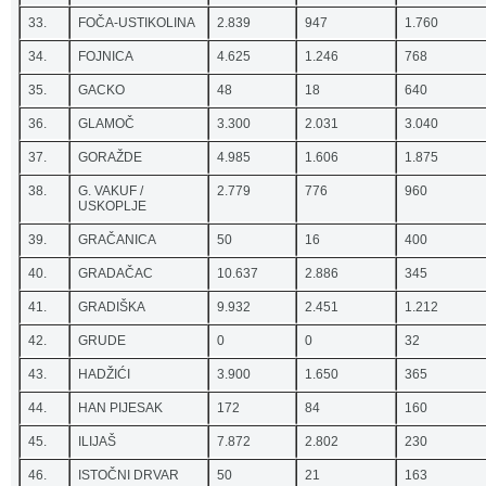
33.
FOČA-USTIKOLINA
2.839
947
1.760
34.
FOJNICA
4.625
1.246
768
35.
GACKO
48
18
640
36.
GLAMOČ
3.300
2.031
3.040
37.
GORAŽDE
4.985
1.606
1.875
38.
G. VAKUF /
2.779
776
960
USKOPLJE
39.
GRAČANICA
50
16
400
40.
GRADAČAC
10.637
2.886
345
41.
GRADIŠKA
9.932
2.451
1.212
42.
GRUDE
0
0
32
43.
HADŽIĆI
3.900
1.650
365
44.
HAN PIJESAK
172
84
160
45.
ILIJAŠ
7.872
2.802
230
46.
ISTOČNI DRVAR
50
21
163