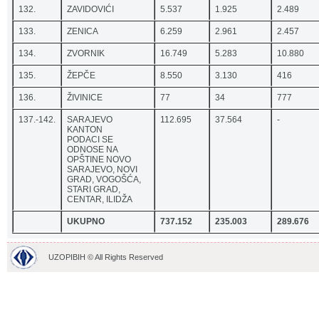
132.
ZAVIDOVIĆI
5.537
1.925
2.489
133.
ZENICA
6.259
2.961
2.457
134.
ZVORNIK
16.749
5.283
10.880
135.
ŽEPČE
8.550
3.130
416
136.
ŽIVINICE
77
34
777
137.-142.
SARAJEVO
112.695
37.564
-
KANTON
PODACI SE
ODNOSE NA
OPŠTINE NOVO
SARAJEVO, NOVI
GRAD, VOGOŠĆA,
STARI GRAD,
CENTAR, ILIDŽA
UKUPNO
737.152
235.003
289.676
UZOPIBIH © All Rights Reserved