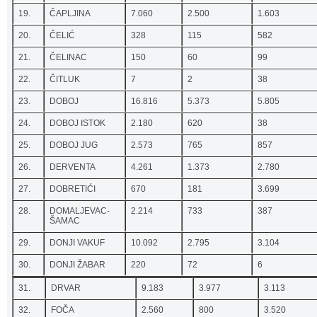
19.
ČAPLJINA
7.060
2.500
1.603
20.
ČELIĆ
328
115
582
21.
ČELINAC
150
60
99
22.
ČITLUK
7
2
38
23.
DOBOJ
16.816
5.373
5.805
24.
DOBOJ ISTOK
2.180
620
38
25.
DOBOJ JUG
2.573
765
857
26.
DERVENTA
4.261
1.373
2.780
27.
DOBRETIĆI
670
181
3.699
28.
DOMALJEVAC-
2.214
733
387
ŠAMAC
29.
DONJI VAKUF
10.092
2.795
3.104
30.
DONJI ŽABAR
220
72
6
31.
DRVAR
9.183
3.977
3.113
32.
FOČA
2.560
800
3.520