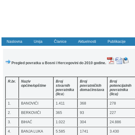
Naslovna
Unija
Članice
Aktuelnosti
Publikacije
Pregled povratka u Bosni i Hercegovini do 2010 godine.
R.br.
Naziv
Broj
Broj
Broj
općine/opštine
stvarnih
povratničkih
potencijalnih
povratnika
domaćinstava
povratnika
(lica
)
(lica)
1.
BANOVIĆI
1.411
368
278
2.
BERKOVIĆI
365
93
227
3.
BIHAĆ
1.022
304
24.886
4.
BANJA LUKA
5.585
1741
3.430