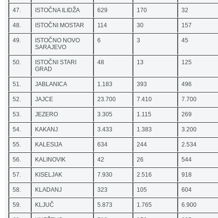
47.
ISTOČNA ILIDŽA
629
170
32
48.
ISTOČNI MOSTAR
114
30
157
49.
ISTOČNO NOVO
6
3
45
SARAJEVO
50.
ISTOČNI STARI
48
13
125
GRAD
51.
JABLANICA
1.183
393
496
52.
JAJCE
23.700
7.410
7.700
53.
JEZERO
3.305
1.115
269
54.
KAKANJ
3.433
1.383
3.200
55.
KALESIJA
634
244
2.534
56.
KALINOVIK
42
26
544
57.
KISELJAK
7.930
2.516
918
58.
KLADANJ
323
105
604
59.
KLJUČ
5.873
1.765
6.900