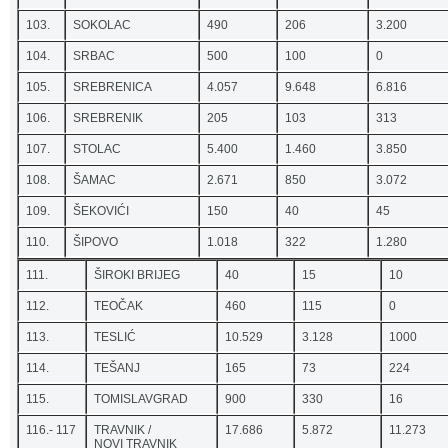
103.
SOKOLAC
490
206
3.200
104.
SRBAC
500
100
0
105.
SREBRENICA
4.057
9.648
6.816
106.
SREBRENIK
205
103
313
107.
STOLAC
5.400
1.460
3.850
108.
ŠAMAC
2.671
850
3.072
109.
ŠEKOVIĆI
150
40
45
110.
ŠIPOVO
1.018
322
1.280
111.
ŠIROKI BRIJEG
40
15
10
112.
TEOČAK
460
115
0
113.
TESLIĆ
10.529
3.128
1000
114.
TEŠANJ
165
73
224
115.
TOMISLAVGRAD
900
330
16
116.- 117
TRAVNIK /
17.686
5.872
11.273
NOVI TRAVNIK