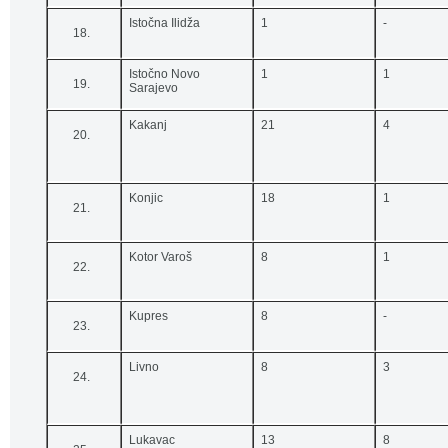
Istočna Ilidža
1
-
Istočno Novo
1
1
Sarajevo
Kakanj
21
4
Konjic
18
1
Kotor Varoš
8
1
Kupres
8
-
Livno
8
3
Lukavac
13
8