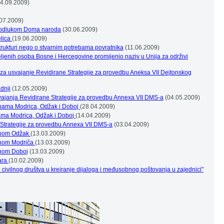
4.09.2009)
07.2009)
m odlukom Doma naroda
(30.06.2009)
elica
(19.06.2009)
strukturi nego o stvarnim potrebama povratnika
(11.06.2009)
eljenih osoba Bosne i Hercegovine promijenio naziv u Unija za održivi
s za usvajanje Revidirane Strategije za provedbu Aneksa VII Dejtonskog
dnji
(12.05.2009)
ajanja Revidirane Strategije za provedbu Annexa VII DMS-a
(04.05.2009)
inama Modrica, Odžak i Doboj
(28.04.2009)
nama Modrica, Odžak i Doboj
(14.04.2009)
Strategije za provedbu Annexa VII DMS-a
(03.04.2009)
tinom Odžak
(13.03.2009)
tinom Modriča
(13.03.2009)
inom Doboj
(13.03.2009)
ara
(10.02.2009)
e civilnog društva u kreiranje dijaloga i međusobnog poštovanja u zajednici"