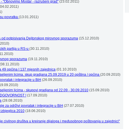
 - "Obnovimo Mostar - razrušeni grad"
(23.02.2011)
04.02.2011)
1)
cesu povratka
(13.01.2011)
na od potpisivanja Dejtonskog mirovnog sporazuma
(15.12.2010)
.2010)
ckih partija u RS-u
(30.11.2010)
11.2010)
rovnog sporazuma
(19.11.2010)
(08.11.2010)
a 49 općina I 137 mjesnih zajednica
(01.10.2010)
aseljenim licima. skup gradjana 25.09.2019 u 20 opština / općina
(20.09.2010)
ovratak i integracije u BiH
(26.09.2010)
19.09.2010)
aseljenim licima - skupovi gradjana od 22.09 - 30.09.2010
(15.09.2010)
ODGOVORNOST !
(17.09.2010)
a
(28.08.2010)
e za održivi povratak i integracije u BiH
(27.07.2010)
izbjeglica 2010
(18.06.2010)
je civilnog društva u kreiranje dijaloga i međusobnog poštovanja u zajednici"