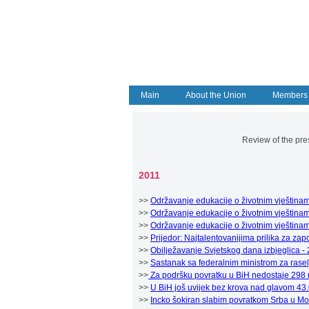
Main
About the Union
Members
..................................................................................
..................................................
Review of the pre
..................................................................................
2011
>>
Održavanje edukacije o životnim vještina
>>
Održavanje edukacije o životnim vještinam
>>
Održavanje edukacije o životnim vještina
>>
Prijedor: Najtalentovanijima prilika za zap
>>
Obilježavanje Svjetskog dana izbjeglica - 
>>
Sastanak sa federalnim ministrom za rasel
>>
Za podršku povratku u BiH nedostaje 298
>>
U BiH još uvijek bez krova nad glavom 43
>>
Incko šokiran slabim povratkom Srba u Mo