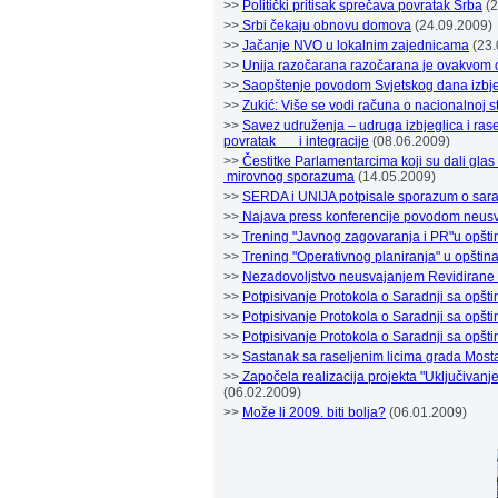
>>
Politički pritisak sprečava povratak Srba
(2
>>
Srbi čekaju obnovu domova
(24.09.2009)
>>
Jačanje NVO u lokalnim zajednicama
(23.
>>
Unija razočarana razočarana je ovakvo
>>
Saopštenje povodom Svjetskog dana izbj
>>
Zukić: Više se vodi računa o nacionalnoj 
>>
Savez udruženja – udruga izbjeglica i ras
povratak
......
i integracije
(08.06.2009)
>>
Čestitke Parlamentarcima koji su dali gla
.
mirovnog sporazuma
(14.05.2009)
>>
SERDA i UNIJA potpisale sporazum o sara
>>
Najava press konferencije povodom neusv
>>
Trening "Javnog zagovaranja i PR"u opšt
>>
Trening "Operativnog planiranja" u opšti
>>
Nezadovoljstvo neusvajanjem Revidirane 
>>
Potpisivanje Protokola o Saradnji sa opš
>>
Potpisivanje Protokola o Saradnji sa opš
>>
Potpisivanje Protokola o Saradnji sa opšt
>>
Sastanak sa raseljenim licima grada Most
>>
Započela realizacija projekta "Uključivanj
(06.02.2009)
>>
Može li 2009. biti bolja?
(06.01.2009)