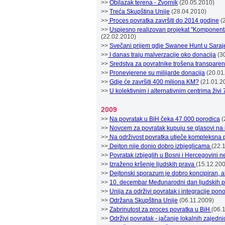
>>
Obilazak terena - Zvornik
(20.05.2010)
>>
Treća Skupština Unije
(28.04.2010)
>>
Proces povratka završiti do 2014 godine
(
>>
Uspjesno realizovan projekat "Komponenta 
(22.02.2010)
>>
Svečani prijem gdje Swanee Hunt u Saraj
>>
I danas traju malverzacije oko donacija
(3
>>
Sredstva za povratnike trošena transparen
>>
Pronevjerene su milijarde donacija
(20.01
>>
Gdje će završiti 400 miliona KM?
(21.01.2
>>
U kolektivnim i alternativnim centrima živi
2009
>>
Na povratak u BiH čeka 47.000 porodica
(
>>
Novcem za povratak kupuju se glasovi na 
>>
Na održivost povratka utječe kompleksna po
>>
Dejton nije donio dobro izbjeglicama
(22.
>>
Povratak izbjeglih u Bosni i Hercegovini 
>>
Izraženo kršenje ljudskih prava
(15.12.20
>>
Dejtonski sporazum je dobro koncipiran, al
>>
10. decembar Međunarodni dan ljudskih 
>>
Unija za održivi povratak i integracije po
>>
Održana Skupština Unije
(06.11.2009)
>>
Zabrinutost za proces povratka u BiH
(06.
>>
Održivi povratak - jačanje lokalnih zajedn