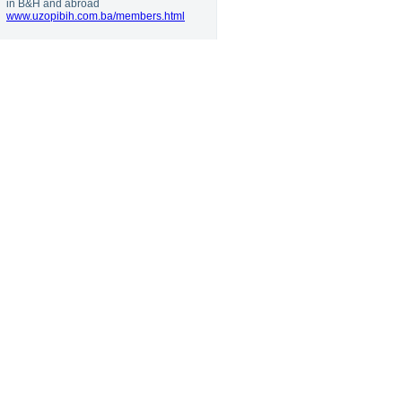
in B&H and abroad
www.uzopibih.com.ba/members.html