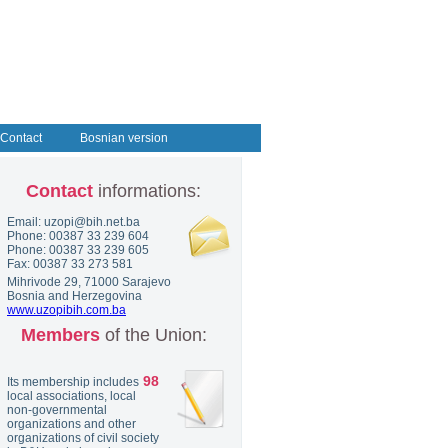
Contact
Bosnian version
Contact
informations:
Email: uzopi@bih.net.ba
Phone: 00387 33 239 604
Phone: 00387 33 239 605
Fax: 00387 33 273 581
Mihrivode 29, 71000 Sarajevo
Bosnia and Herzegovina
www.uzopibih.com.ba
Members
of the Union:
98
Its membership includes
local associations, local
non-governmental
organizations and other
organizations of civil society