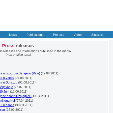
News
Publications
Projects
Video
Statistics
Press
releases
...
ss releases and informations published in the media
........
(
non english texts
)
ma u Istocnom Sarajevu (Pale)
(12.08.2011)
a u Vitezu
(07.08.2011)
ma u Goraždu
(01.08.2011)
ošljavanje
(
25.07.2011
)
20.Juni
(17.06.2011)
jene osobe i izbjeglice
(13.04.2011)
 miliona KM
(07.04.2011)
.000 osoba
(30.03.2011)
star
(25.02.2011)