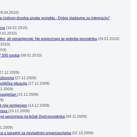
28.04.2010)
civilnog drustva unutar projekta - Dobre vladavine za integraciju"
evu
(16.02.2010)
0.01.2010)
tno, ali nenamjenski: Ne prepoznaju se potrebe povratnika
(26.01.2010)
.2010)
010)
 7.500 osoba
(08.01.2010)
27.12.2009)
izborima
(27.12.2009)
litička situacija
(27.12.2009)
12.2009)
neuspješan
(15.12.2009)
09)
i nije primjenjen
(14.12.2009)
prava
(10.12.2009)
novo upozorava na težak život povratnika
(09.11.2009)
11.2009)
ica u saradnji sa nevladinim organizacijama
(02.10.2009)