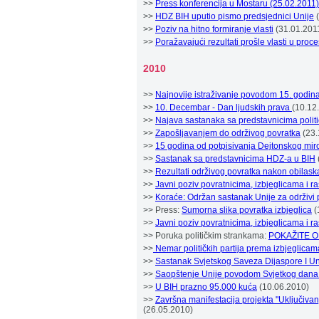
>>
Press konferencija u Mostaru (25.02.2011)
>>
HDZ BIH uputio pismo predsjednici Unije
(
>>
Poziv na hitno formiranje vlasti
(31.01.201
>>
Poražavajući rezultati prošle vlasti u pro
2010
>>
Najnovije istraživanje povodom 15. godi
>>
10. Decembar - Dan ljudskih prava
(10.12
>>
Najava sastanaka sa predstavnicima politi
>>
Zapošljavanjem do održivog povratka
(23.
>>
15 godina od potpisivanja Dejtonskog mi
>>
Sastanak sa predstavnicima HDZ-a u BIH
>>
Rezultati održivog povratka nakon obilask
>>
Javni poziv povratnicima, izbjeglicama i r
>>
Koraće: Održan sastanak Unije za održivi p
>> Press:
Sumorna slika povratka izbjeglica
(
>>
Javni poziv povratnicima, izbjeglicama i r
>> Poruka političkim strankama:
POKAŽITE 
>>
Nemar političkih partija prema izbjeglicam
>>
Sastanak Svjetskog Saveza Dijaspore I Unij
>>
Saopštenje Unije povodom Svjetkog dana 
>>
U BIH prazno 95.000 kuća
(10.06.2010)
>>
Završna manifestacija projekta "Uključivan
(26.05.2010)