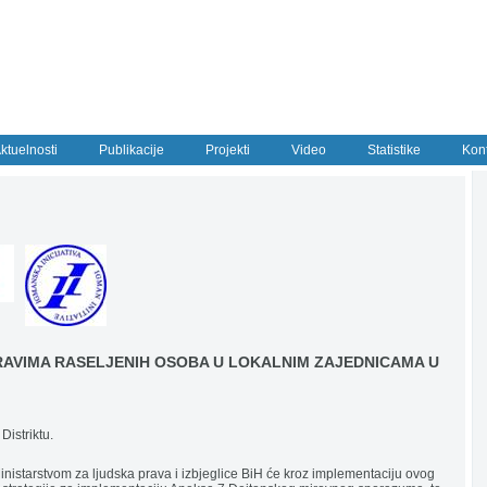
ktuelnosti
Publikacije
Projekti
Video
Statistike
Kon
 PRAVIMA RASELJENIH OSOBA U LOKALNIM ZAJEDNICAMA U
Distriktu.
inistarstvom za ljudska prava i izbjeglice BiH će kroz implementaciju ovog