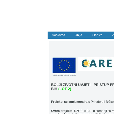
Naslovna
Unija
Članice
A
BOLJI ŽIVOTNI UVJETI I PRISTUP
BIH
(LOT 2)
Projekat se implementira
u
Prijedoru i Brčko 
Svrha projekta
: UZOPI u BiH, u saradnji sa M