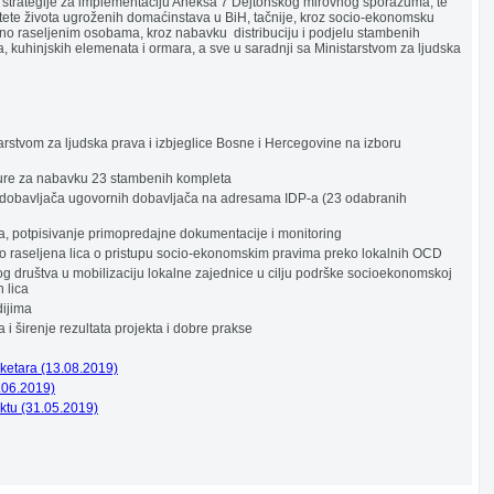
ne strategije za implementaciju Aneksa 7 Dejtonskog mirovnog sporazuma, te
tete života ugroženih domaćinstava u BiH, tačnije, kroz socio-ekonomsku
rno raseljenim osobama, kroz nabavku distribuciju i podjelu stambenih
ra, kuhinjskih elemenata i ormara, a sve u saradnji sa Ministarstvom za ljudska
tarstvom za ljudska prava i izbjeglice Bosne i Hercegovine na izboru
ure za nabavku 23 stambenih kompleta
ta dobavljača ugovornih dobavljača na adresama IDP-a (23 odabranih
, potpisivanje primopredajne dokumentacije i monitoring
rno raseljena lica o pristupu socio-ekonomskim pravima preko lokalnih OCD
nog društva u mobilizaciju lokalne zajednice u cilju podrške socioekonomskoj
h lica
dijima
 širenje rezultata projekta i dobre prakse
anketara (13.08.2019)
.06.2019)
riktu (31.05.2019)