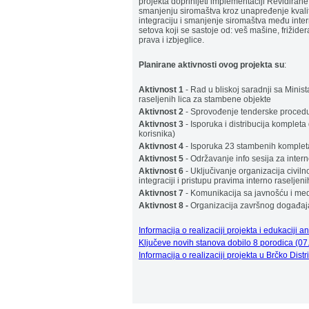
projekta doprinijeti implementaciji Revidira
smanjenju siromaštva kroz unapređenje kvali
integraciju i smanjenje siromaštva među inte
setova koji se sastoje od: veš mašine, frižide
prava i izbjeglice.
Planirane aktivnosti ovog projekta su
:
Aktivnost 1
- Rad u bliskoj saradnji sa Minis
raseljenih lica za stambene objekte
Aktivnost 2
- Sprovođenje tenderske proced
Aktivnost 3
- Isporuka i distribucija komple
korisnika)
Aktivnost 4
- Isporuka 23 stambenih kompleta
Aktivnost 5
- Održavanje info sesija za inte
Aktivnost 6
- Uključivanje organizacija civil
integraciji i pristupu pravima interno raseljeni
Aktivnost 7
- Komunikacija sa javnošću i me
Aktivnost 8 -
Organizacija završnog događaja i
Informacija o realizaciji projekta i edukaciji 
Ključeve novih stanova dobilo 8 porodica (07
Informacija o realizaciji projekta u Brčko Dist
.