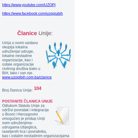
https://www.youtube.com/UZOPI
https://www.facebook.com/uzopiubih
Članice
Unije:
Unija u svom sastavu
okuplja lokalna
udruženja/ udruge,
lokalne nevladine
organizacije, kao i
ostale organizacije
civilnog društva kako u
BiH, tako i van nje.
www.uzopibih.com.ba/clanice
Broj članica Unije:
POSTANITE ČLANICA UNIJE
Odlukom Statuta Unije za
održivi povratak i integracije
u Bosni i Hercegovini
omogućen je pristup Uniji
svim udruženjima-
udrugama izbjeglica,
raseljenih lica i povratnika,
kao i ostalim nevladinim organizacijama